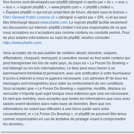
Nos forums sont développés par phpBB (désigné ci-après par « ils », « eux »,
« leur », « logiciel phpBB », « www.phpbb.com », « phpBB Limited »,
« Équipes phpBB ») qui est un script libre de forum, déclaré sous la licence «
GNU General Public License v2
» (désigné ci-après par « GPL ») et qui peut
être téléchargé depuis
www.phpbb.com
. Le logiciel phpBB facilite seulement
les discussions sur Internet. phpBB Limited n’est pas responsable de ce que
nous acceptons ou n’acceptons pas comme contenu ou conduite permis. Pour
de plus amples informations au sujet de phpBB, veuillez consulter :
https://www.phpbb.com/
.
Vous acceptez de ne pas publier de contenu abusif, obscène, vulgaire,
diffamatoire, choquant, menaçant, à caractère sexuel ou tout autre contenu qui
peut transgresser les lois de votre pays, du pays où « Le Forum Du Bowling »
est hébergé ou les lois internationales. Le faire peut vous mener à un
bannissement immédiat et permanent, avec une notification à votre fournisseur
d’accès à Internet si nous le jugeons nécessaire. Les adresses IP de tous les
messages sont enregistrées pour aider au renforcement de ces conditions.
Vous acceptez que « Le Forum Du Bowling » supprime, modifie, déplace ou
verrouille n’importe quel sujet lorsque nous estimons que cela est nécessaire.
En tant que membre, vous acceptez que toutes les informations que vous avez
saisies soient stockées dans notre base de données. Bien que ces
informations ne soient pas diffusées à une tierce partie sans votre
consentement, ni « Le Forum Du Bowling », ni phpBB ne pourront être tenus
comme responsables en cas de tentative de piratage visant à compromettre
les données.