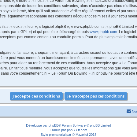
nous », « notre », « nos », « Le Forum Du Bowling », « https://leforumdubowling.f
 responsable de toutes les conditions suivantes, alors n’accédez pas et/ou n’utili
 soyez informé, bien qu’il soit prudent de vérifier régulièrement celles-ci par vou
être légalement responsable des conditions découlant des mises à jour et/ou modif
ls », « eux », « leur », « logiciel phpBB », « www.phpbb.com », « phpBB Limited »,
-après par « GPL ») et qui peut être téléchargé depuis
www.phpbb.com
. Le logicie
acceptons pas comme contenu ou conduite permis. Pour de plus amples informations
lgaire, diffamatoire, choquant, menaçant, à caractère sexuel ou tout autre contenu 
 faire peut vous mener à un bannissement immédiat et permanent, avec une notificat
trées pour aider au renforcement de ces conditions. Vous acceptez que « Le Forum
saire. En tant que membre, vous acceptez que toutes les informations que vous av
tie sans votre consentement, ni « Le Forum Du Bowling », ni phpBB ne pourront êtr
Nou
Développé par
phpBB
® Forum Software © phpBB Limited
Traduit par
phpBB-fr.com
Style
promaterial
par ©
Mazeltof
2018