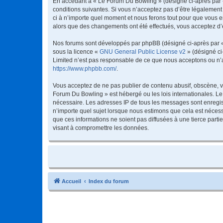
En accédant à « Le Forum Du Bowling » (désigné ci-après par « 
conditions suivantes. Si vous n’acceptez pas d’être légalement
ci à n’importe quel moment et nous ferons tout pour que vous en
alors que des changements ont été effectués, vous acceptez d’
Nos forums sont développés par phpBB (désigné ci-après par « i
sous la licence «
GNU General Public License v2
» (désigné ci
Limited n’est pas responsable de ce que nous acceptons ou n’
https://www.phpbb.com/
.
Vous acceptez de ne pas publier de contenu abusif, obscène, vu
Forum Du Bowling » est hébergé ou les lois internationales. Le
nécessaire. Les adresses IP de tous les messages sont enregis
n’importe quel sujet lorsque nous estimons que cela est néces
que ces informations ne soient pas diffusées à une tierce par
visant à compromettre les données.
Accueil
Index du forum