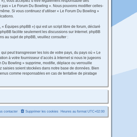
r »), vous acceptez d’être légalement responsable des
sez pas « Le Forum Du Bowling ». Nous pouvons modifier celles-
s-même. Si vous continuez d’utiliser « Le Forum Du Bowling »
ications.
 « Équipes phpBB ») qui est un script libre de forum, déclaré
l phpBB facilite seulement les discussions sur Internet. phpBB
 au sujet de phpBB, veuillez consulter :
qui peut transgresser les lois de votre pays, du pays où « Le
ion à votre fournisseur d’accès à Internet si nous le jugeons
 Du Bowling » supprime, modifie, déplace ou verrouille
ez saisies soient stockées dans notre base de données. Bien
e tenus comme responsables en cas de tentative de piratage
s contacter
Supprimer les cookies
Heures au format
UTC+02:00