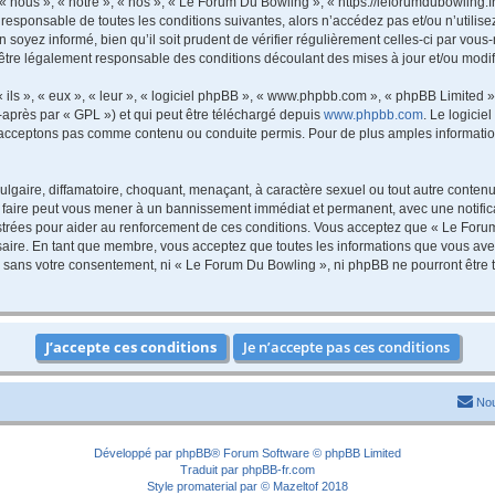
nous », « notre », « nos », « Le Forum Du Bowling », « https://leforumdubowling.f
 responsable de toutes les conditions suivantes, alors n’accédez pas et/ou n’utili
 soyez informé, bien qu’il soit prudent de vérifier régulièrement celles-ci par vou
être légalement responsable des conditions découlant des mises à jour et/ou modif
ls », « eux », « leur », « logiciel phpBB », « www.phpbb.com », « phpBB Limited »,
-après par « GPL ») et qui peut être téléchargé depuis
www.phpbb.com
. Le logicie
acceptons pas comme contenu ou conduite permis. Pour de plus amples informations
lgaire, diffamatoire, choquant, menaçant, à caractère sexuel ou tout autre contenu 
 faire peut vous mener à un bannissement immédiat et permanent, avec une notificat
trées pour aider au renforcement de ces conditions. Vous acceptez que « Le Forum
saire. En tant que membre, vous acceptez que toutes les informations que vous av
tie sans votre consentement, ni « Le Forum Du Bowling », ni phpBB ne pourront êtr
Nou
Développé par
phpBB
® Forum Software © phpBB Limited
Traduit par
phpBB-fr.com
Style
promaterial
par ©
Mazeltof
2018