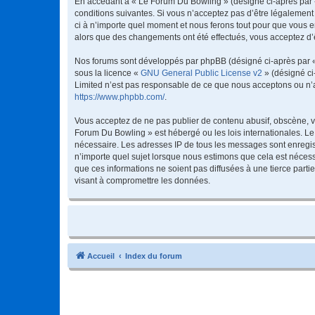
En accédant à « Le Forum Du Bowling » (désigné ci-après par « 
conditions suivantes. Si vous n’acceptez pas d’être légalement
ci à n’importe quel moment et nous ferons tout pour que vous en
alors que des changements ont été effectués, vous acceptez d’
Nos forums sont développés par phpBB (désigné ci-après par « i
sous la licence «
GNU General Public License v2
» (désigné ci
Limited n’est pas responsable de ce que nous acceptons ou n’
https://www.phpbb.com/
.
Vous acceptez de ne pas publier de contenu abusif, obscène, vu
Forum Du Bowling » est hébergé ou les lois internationales. Le
nécessaire. Les adresses IP de tous les messages sont enregis
n’importe quel sujet lorsque nous estimons que cela est néces
que ces informations ne soient pas diffusées à une tierce par
visant à compromettre les données.
Accueil
Index du forum