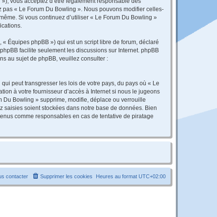
r »), vous acceptez d’être légalement responsable des
sez pas « Le Forum Du Bowling ». Nous pouvons modifier celles-
s-même. Si vous continuez d’utiliser « Le Forum Du Bowling »
ications.
 « Équipes phpBB ») qui est un script libre de forum, déclaré
l phpBB facilite seulement les discussions sur Internet. phpBB
 au sujet de phpBB, veuillez consulter :
qui peut transgresser les lois de votre pays, du pays où « Le
ion à votre fournisseur d’accès à Internet si nous le jugeons
 Du Bowling » supprime, modifie, déplace ou verrouille
ez saisies soient stockées dans notre base de données. Bien
e tenus comme responsables en cas de tentative de piratage
s contacter
Supprimer les cookies
Heures au format
UTC+02:00