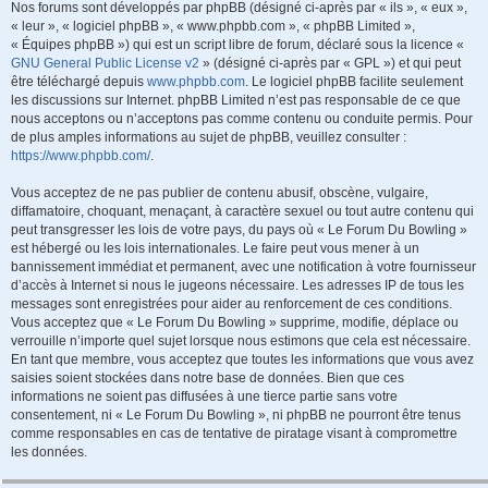
Nos forums sont développés par phpBB (désigné ci-après par « ils », « eux »,
« leur », « logiciel phpBB », « www.phpbb.com », « phpBB Limited »,
« Équipes phpBB ») qui est un script libre de forum, déclaré sous la licence «
GNU General Public License v2
» (désigné ci-après par « GPL ») et qui peut
être téléchargé depuis
www.phpbb.com
. Le logiciel phpBB facilite seulement
les discussions sur Internet. phpBB Limited n’est pas responsable de ce que
nous acceptons ou n’acceptons pas comme contenu ou conduite permis. Pour
de plus amples informations au sujet de phpBB, veuillez consulter :
https://www.phpbb.com/
.
Vous acceptez de ne pas publier de contenu abusif, obscène, vulgaire,
diffamatoire, choquant, menaçant, à caractère sexuel ou tout autre contenu qui
peut transgresser les lois de votre pays, du pays où « Le Forum Du Bowling »
est hébergé ou les lois internationales. Le faire peut vous mener à un
bannissement immédiat et permanent, avec une notification à votre fournisseur
d’accès à Internet si nous le jugeons nécessaire. Les adresses IP de tous les
messages sont enregistrées pour aider au renforcement de ces conditions.
Vous acceptez que « Le Forum Du Bowling » supprime, modifie, déplace ou
verrouille n’importe quel sujet lorsque nous estimons que cela est nécessaire.
En tant que membre, vous acceptez que toutes les informations que vous avez
saisies soient stockées dans notre base de données. Bien que ces
informations ne soient pas diffusées à une tierce partie sans votre
consentement, ni « Le Forum Du Bowling », ni phpBB ne pourront être tenus
comme responsables en cas de tentative de piratage visant à compromettre
les données.