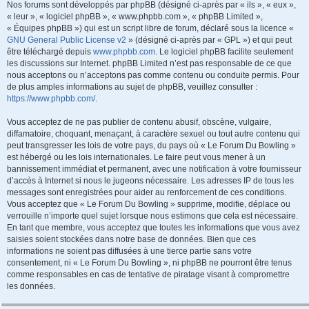
Nos forums sont développés par phpBB (désigné ci-après par « ils », « eux »,
« leur », « logiciel phpBB », « www.phpbb.com », « phpBB Limited »,
« Équipes phpBB ») qui est un script libre de forum, déclaré sous la licence «
GNU General Public License v2
» (désigné ci-après par « GPL ») et qui peut
être téléchargé depuis
www.phpbb.com
. Le logiciel phpBB facilite seulement
les discussions sur Internet. phpBB Limited n’est pas responsable de ce que
nous acceptons ou n’acceptons pas comme contenu ou conduite permis. Pour
de plus amples informations au sujet de phpBB, veuillez consulter :
https://www.phpbb.com/
.
Vous acceptez de ne pas publier de contenu abusif, obscène, vulgaire,
diffamatoire, choquant, menaçant, à caractère sexuel ou tout autre contenu qui
peut transgresser les lois de votre pays, du pays où « Le Forum Du Bowling »
est hébergé ou les lois internationales. Le faire peut vous mener à un
bannissement immédiat et permanent, avec une notification à votre fournisseur
d’accès à Internet si nous le jugeons nécessaire. Les adresses IP de tous les
messages sont enregistrées pour aider au renforcement de ces conditions.
Vous acceptez que « Le Forum Du Bowling » supprime, modifie, déplace ou
verrouille n’importe quel sujet lorsque nous estimons que cela est nécessaire.
En tant que membre, vous acceptez que toutes les informations que vous avez
saisies soient stockées dans notre base de données. Bien que ces
informations ne soient pas diffusées à une tierce partie sans votre
consentement, ni « Le Forum Du Bowling », ni phpBB ne pourront être tenus
comme responsables en cas de tentative de piratage visant à compromettre
les données.