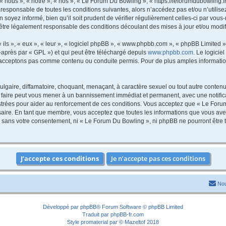
nous », « notre », « nos », « Le Forum Du Bowling », « https://leforumdubowling.f
 responsable de toutes les conditions suivantes, alors n’accédez pas et/ou n’utili
 soyez informé, bien qu’il soit prudent de vérifier régulièrement celles-ci par vou
être légalement responsable des conditions découlant des mises à jour et/ou modif
ls », « eux », « leur », « logiciel phpBB », « www.phpbb.com », « phpBB Limited »,
-après par « GPL ») et qui peut être téléchargé depuis
www.phpbb.com
. Le logicie
acceptons pas comme contenu ou conduite permis. Pour de plus amples informations
lgaire, diffamatoire, choquant, menaçant, à caractère sexuel ou tout autre contenu 
 faire peut vous mener à un bannissement immédiat et permanent, avec une notificat
trées pour aider au renforcement de ces conditions. Vous acceptez que « Le Forum
saire. En tant que membre, vous acceptez que toutes les informations que vous av
tie sans votre consentement, ni « Le Forum Du Bowling », ni phpBB ne pourront êtr
Nou
Développé par
phpBB
® Forum Software © phpBB Limited
Traduit par
phpBB-fr.com
Style
promaterial
par ©
Mazeltof
2018