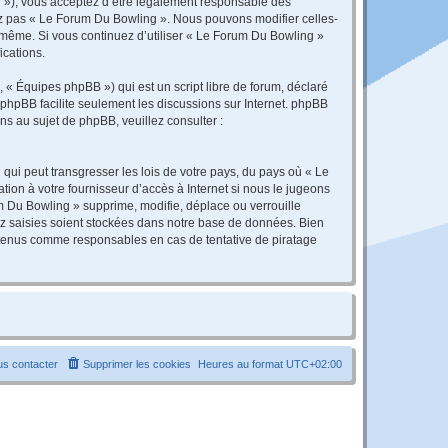
r »), vous acceptez d’être légalement responsable des
sez pas « Le Forum Du Bowling ». Nous pouvons modifier celles-
s-même. Si vous continuez d’utiliser « Le Forum Du Bowling »
ications.
 « Équipes phpBB ») qui est un script libre de forum, déclaré
l phpBB facilite seulement les discussions sur Internet. phpBB
 au sujet de phpBB, veuillez consulter :
qui peut transgresser les lois de votre pays, du pays où « Le
ion à votre fournisseur d’accès à Internet si nous le jugeons
 Du Bowling » supprime, modifie, déplace ou verrouille
ez saisies soient stockées dans notre base de données. Bien
e tenus comme responsables en cas de tentative de piratage
s contacter
Supprimer les cookies
Heures au format
UTC+02:00