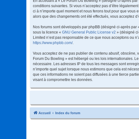
En accédant à « Le Forum Du Bowling » (désigné ci-après par « 
conditions suivantes. Si vous n’acceptez pas d’être légalement
ci à n’importe quel moment et nous ferons tout pour que vous en
alors que des changements ont été effectués, vous acceptez d’
Nos forums sont développés par phpBB (désigné ci-après par « i
sous la licence «
GNU General Public License v2
» (désigné ci
Limited n’est pas responsable de ce que nous acceptons ou n’
https://www.phpbb.com/
.
Vous acceptez de ne pas publier de contenu abusif, obscène, vu
Forum Du Bowling » est hébergé ou les lois internationales. Le
nécessaire. Les adresses IP de tous les messages sont enregis
n’importe quel sujet lorsque nous estimons que cela est néces
que ces informations ne soient pas diffusées à une tierce par
visant à compromettre les données.
Accueil
Index du forum