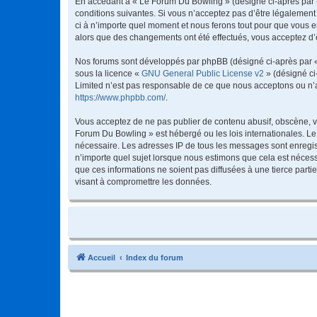
En accédant à « Le Forum Du Bowling » (désigné ci-après par « 
conditions suivantes. Si vous n’acceptez pas d’être légalement
ci à n’importe quel moment et nous ferons tout pour que vous en
alors que des changements ont été effectués, vous acceptez d’
Nos forums sont développés par phpBB (désigné ci-après par « i
sous la licence «
GNU General Public License v2
» (désigné ci
Limited n’est pas responsable de ce que nous acceptons ou n’
https://www.phpbb.com/
.
Vous acceptez de ne pas publier de contenu abusif, obscène, vu
Forum Du Bowling » est hébergé ou les lois internationales. Le
nécessaire. Les adresses IP de tous les messages sont enregis
n’importe quel sujet lorsque nous estimons que cela est néces
que ces informations ne soient pas diffusées à une tierce par
visant à compromettre les données.
Accueil
Index du forum