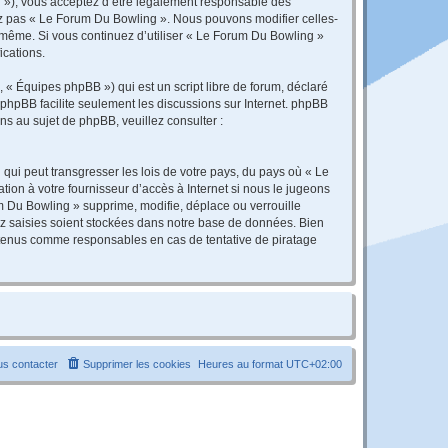
r »), vous acceptez d’être légalement responsable des
sez pas « Le Forum Du Bowling ». Nous pouvons modifier celles-
s-même. Si vous continuez d’utiliser « Le Forum Du Bowling »
ications.
 « Équipes phpBB ») qui est un script libre de forum, déclaré
l phpBB facilite seulement les discussions sur Internet. phpBB
 au sujet de phpBB, veuillez consulter :
qui peut transgresser les lois de votre pays, du pays où « Le
ion à votre fournisseur d’accès à Internet si nous le jugeons
 Du Bowling » supprime, modifie, déplace ou verrouille
ez saisies soient stockées dans notre base de données. Bien
e tenus comme responsables en cas de tentative de piratage
s contacter
Supprimer les cookies
Heures au format
UTC+02:00