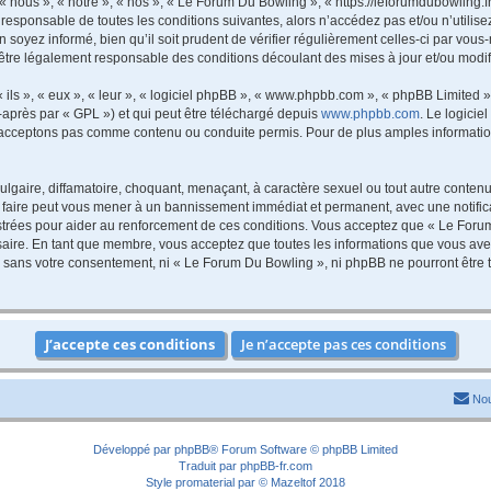
nous », « notre », « nos », « Le Forum Du Bowling », « https://leforumdubowling.f
 responsable de toutes les conditions suivantes, alors n’accédez pas et/ou n’utili
 soyez informé, bien qu’il soit prudent de vérifier régulièrement celles-ci par vou
être légalement responsable des conditions découlant des mises à jour et/ou modif
ls », « eux », « leur », « logiciel phpBB », « www.phpbb.com », « phpBB Limited »,
-après par « GPL ») et qui peut être téléchargé depuis
www.phpbb.com
. Le logicie
acceptons pas comme contenu ou conduite permis. Pour de plus amples informations
lgaire, diffamatoire, choquant, menaçant, à caractère sexuel ou tout autre contenu 
 faire peut vous mener à un bannissement immédiat et permanent, avec une notificat
trées pour aider au renforcement de ces conditions. Vous acceptez que « Le Forum
saire. En tant que membre, vous acceptez que toutes les informations que vous av
tie sans votre consentement, ni « Le Forum Du Bowling », ni phpBB ne pourront êtr
Nou
Développé par
phpBB
® Forum Software © phpBB Limited
Traduit par
phpBB-fr.com
Style
promaterial
par ©
Mazeltof
2018