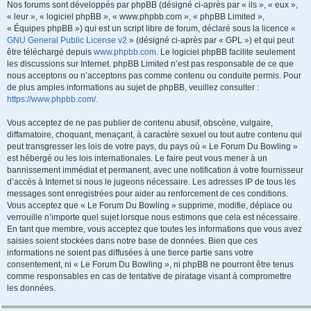
Nos forums sont développés par phpBB (désigné ci-après par « ils », « eux »,
« leur », « logiciel phpBB », « www.phpbb.com », « phpBB Limited »,
« Équipes phpBB ») qui est un script libre de forum, déclaré sous la licence «
GNU General Public License v2
» (désigné ci-après par « GPL ») et qui peut
être téléchargé depuis
www.phpbb.com
. Le logiciel phpBB facilite seulement
les discussions sur Internet. phpBB Limited n’est pas responsable de ce que
nous acceptons ou n’acceptons pas comme contenu ou conduite permis. Pour
de plus amples informations au sujet de phpBB, veuillez consulter :
https://www.phpbb.com/
.
Vous acceptez de ne pas publier de contenu abusif, obscène, vulgaire,
diffamatoire, choquant, menaçant, à caractère sexuel ou tout autre contenu qui
peut transgresser les lois de votre pays, du pays où « Le Forum Du Bowling »
est hébergé ou les lois internationales. Le faire peut vous mener à un
bannissement immédiat et permanent, avec une notification à votre fournisseur
d’accès à Internet si nous le jugeons nécessaire. Les adresses IP de tous les
messages sont enregistrées pour aider au renforcement de ces conditions.
Vous acceptez que « Le Forum Du Bowling » supprime, modifie, déplace ou
verrouille n’importe quel sujet lorsque nous estimons que cela est nécessaire.
En tant que membre, vous acceptez que toutes les informations que vous avez
saisies soient stockées dans notre base de données. Bien que ces
informations ne soient pas diffusées à une tierce partie sans votre
consentement, ni « Le Forum Du Bowling », ni phpBB ne pourront être tenus
comme responsables en cas de tentative de piratage visant à compromettre
les données.