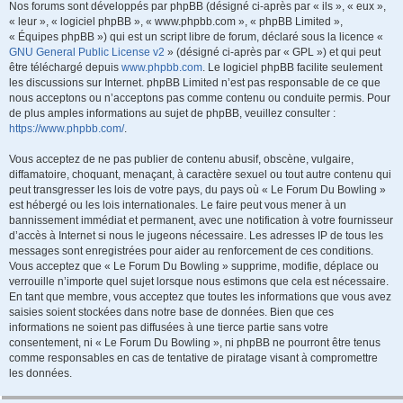
Nos forums sont développés par phpBB (désigné ci-après par « ils », « eux »,
« leur », « logiciel phpBB », « www.phpbb.com », « phpBB Limited »,
« Équipes phpBB ») qui est un script libre de forum, déclaré sous la licence «
GNU General Public License v2
» (désigné ci-après par « GPL ») et qui peut
être téléchargé depuis
www.phpbb.com
. Le logiciel phpBB facilite seulement
les discussions sur Internet. phpBB Limited n’est pas responsable de ce que
nous acceptons ou n’acceptons pas comme contenu ou conduite permis. Pour
de plus amples informations au sujet de phpBB, veuillez consulter :
https://www.phpbb.com/
.
Vous acceptez de ne pas publier de contenu abusif, obscène, vulgaire,
diffamatoire, choquant, menaçant, à caractère sexuel ou tout autre contenu qui
peut transgresser les lois de votre pays, du pays où « Le Forum Du Bowling »
est hébergé ou les lois internationales. Le faire peut vous mener à un
bannissement immédiat et permanent, avec une notification à votre fournisseur
d’accès à Internet si nous le jugeons nécessaire. Les adresses IP de tous les
messages sont enregistrées pour aider au renforcement de ces conditions.
Vous acceptez que « Le Forum Du Bowling » supprime, modifie, déplace ou
verrouille n’importe quel sujet lorsque nous estimons que cela est nécessaire.
En tant que membre, vous acceptez que toutes les informations que vous avez
saisies soient stockées dans notre base de données. Bien que ces
informations ne soient pas diffusées à une tierce partie sans votre
consentement, ni « Le Forum Du Bowling », ni phpBB ne pourront être tenus
comme responsables en cas de tentative de piratage visant à compromettre
les données.