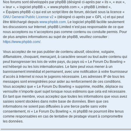
Nos forums sont développés par phpBB (désigné ci-après par « ils », « eux »,
« leur », « logiciel phpBB », « www.phpbb.com », « phpBB Limited »,
« Équipes phpBB ») qui est un script libre de forum, déclaré sous la licence «
GNU General Public License v2
» (désigné ci-après par « GPL ») et qui peut
être téléchargé depuis
www.phpbb.com
. Le logiciel phpBB facilite seulement
les discussions sur Internet. phpBB Limited n’est pas responsable de ce que
nous acceptons ou n’acceptons pas comme contenu ou conduite permis. Pour
de plus amples informations au sujet de phpBB, veuillez consulter :
https://www.phpbb.com/
.
Vous acceptez de ne pas publier de contenu abusif, obscène, vulgaire,
diffamatoire, choquant, menaçant, à caractère sexuel ou tout autre contenu qui
peut transgresser les lois de votre pays, du pays où « Le Forum Du Bowling »
est hébergé ou les lois internationales. Le faire peut vous mener à un
bannissement immédiat et permanent, avec une notification à votre fournisseur
d’accès à Internet si nous le jugeons nécessaire. Les adresses IP de tous les
messages sont enregistrées pour aider au renforcement de ces conditions.
Vous acceptez que « Le Forum Du Bowling » supprime, modifie, déplace ou
verrouille n’importe quel sujet lorsque nous estimons que cela est nécessaire.
En tant que membre, vous acceptez que toutes les informations que vous avez
saisies soient stockées dans notre base de données. Bien que ces
informations ne soient pas diffusées à une tierce partie sans votre
consentement, ni « Le Forum Du Bowling », ni phpBB ne pourront être tenus
comme responsables en cas de tentative de piratage visant à compromettre
les données.