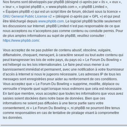
Nos forums sont développés par phpBB (désigné ci-après par « ils », « eux »,
« leur », « logiciel phpBB », « www.phpbb.com », « phpBB Limited »,
« Équipes phpBB ») qui est un script libre de forum, déclaré sous la licence «
GNU General Public License v2
» (désigné ci-après par « GPL ») et qui peut
être téléchargé depuis
www.phpbb.com
. Le logiciel phpBB facilite seulement
les discussions sur Internet. phpBB Limited n’est pas responsable de ce que
nous acceptons ou n’acceptons pas comme contenu ou conduite permis. Pour
de plus amples informations au sujet de phpBB, veuillez consulter :
https://www.phpbb.com/
.
Vous acceptez de ne pas publier de contenu abusif, obscène, vulgaire,
diffamatoire, choquant, menaçant, à caractère sexuel ou tout autre contenu qui
peut transgresser les lois de votre pays, du pays où « Le Forum Du Bowling »
est hébergé ou les lois internationales. Le faire peut vous mener à un
bannissement immédiat et permanent, avec une notification à votre fournisseur
d’accès à Internet si nous le jugeons nécessaire. Les adresses IP de tous les
messages sont enregistrées pour aider au renforcement de ces conditions.
Vous acceptez que « Le Forum Du Bowling » supprime, modifie, déplace ou
verrouille n’importe quel sujet lorsque nous estimons que cela est nécessaire.
En tant que membre, vous acceptez que toutes les informations que vous avez
saisies soient stockées dans notre base de données. Bien que ces
informations ne soient pas diffusées à une tierce partie sans votre
consentement, ni « Le Forum Du Bowling », ni phpBB ne pourront être tenus
comme responsables en cas de tentative de piratage visant à compromettre
les données.