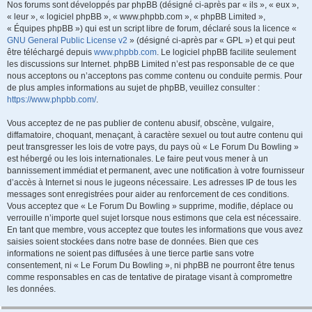
Nos forums sont développés par phpBB (désigné ci-après par « ils », « eux »,
« leur », « logiciel phpBB », « www.phpbb.com », « phpBB Limited »,
« Équipes phpBB ») qui est un script libre de forum, déclaré sous la licence «
GNU General Public License v2
» (désigné ci-après par « GPL ») et qui peut
être téléchargé depuis
www.phpbb.com
. Le logiciel phpBB facilite seulement
les discussions sur Internet. phpBB Limited n’est pas responsable de ce que
nous acceptons ou n’acceptons pas comme contenu ou conduite permis. Pour
de plus amples informations au sujet de phpBB, veuillez consulter :
https://www.phpbb.com/
.
Vous acceptez de ne pas publier de contenu abusif, obscène, vulgaire,
diffamatoire, choquant, menaçant, à caractère sexuel ou tout autre contenu qui
peut transgresser les lois de votre pays, du pays où « Le Forum Du Bowling »
est hébergé ou les lois internationales. Le faire peut vous mener à un
bannissement immédiat et permanent, avec une notification à votre fournisseur
d’accès à Internet si nous le jugeons nécessaire. Les adresses IP de tous les
messages sont enregistrées pour aider au renforcement de ces conditions.
Vous acceptez que « Le Forum Du Bowling » supprime, modifie, déplace ou
verrouille n’importe quel sujet lorsque nous estimons que cela est nécessaire.
En tant que membre, vous acceptez que toutes les informations que vous avez
saisies soient stockées dans notre base de données. Bien que ces
informations ne soient pas diffusées à une tierce partie sans votre
consentement, ni « Le Forum Du Bowling », ni phpBB ne pourront être tenus
comme responsables en cas de tentative de piratage visant à compromettre
les données.