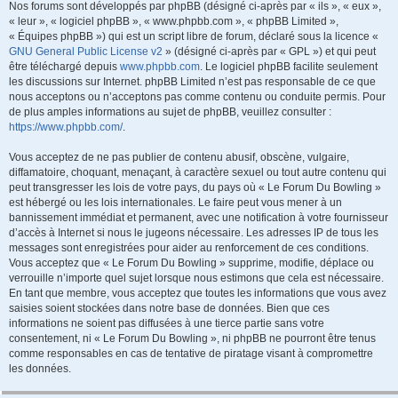
Nos forums sont développés par phpBB (désigné ci-après par « ils », « eux »,
« leur », « logiciel phpBB », « www.phpbb.com », « phpBB Limited »,
« Équipes phpBB ») qui est un script libre de forum, déclaré sous la licence «
GNU General Public License v2
» (désigné ci-après par « GPL ») et qui peut
être téléchargé depuis
www.phpbb.com
. Le logiciel phpBB facilite seulement
les discussions sur Internet. phpBB Limited n’est pas responsable de ce que
nous acceptons ou n’acceptons pas comme contenu ou conduite permis. Pour
de plus amples informations au sujet de phpBB, veuillez consulter :
https://www.phpbb.com/
.
Vous acceptez de ne pas publier de contenu abusif, obscène, vulgaire,
diffamatoire, choquant, menaçant, à caractère sexuel ou tout autre contenu qui
peut transgresser les lois de votre pays, du pays où « Le Forum Du Bowling »
est hébergé ou les lois internationales. Le faire peut vous mener à un
bannissement immédiat et permanent, avec une notification à votre fournisseur
d’accès à Internet si nous le jugeons nécessaire. Les adresses IP de tous les
messages sont enregistrées pour aider au renforcement de ces conditions.
Vous acceptez que « Le Forum Du Bowling » supprime, modifie, déplace ou
verrouille n’importe quel sujet lorsque nous estimons que cela est nécessaire.
En tant que membre, vous acceptez que toutes les informations que vous avez
saisies soient stockées dans notre base de données. Bien que ces
informations ne soient pas diffusées à une tierce partie sans votre
consentement, ni « Le Forum Du Bowling », ni phpBB ne pourront être tenus
comme responsables en cas de tentative de piratage visant à compromettre
les données.