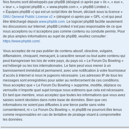
Nos forums sont développés par phpBB (désigné ci-après par « ils », « eux »,
« leur », « logiciel phpBB », « www.phpbb.com », « phpBB Limited »,
« Équipes phpBB ») qui est un script libre de forum, déclaré sous la licence «
GNU General Public License v2
» (désigné ci-après par « GPL ») et qui peut
être téléchargé depuis
www.phpbb.com
. Le logiciel phpBB facilite seulement
les discussions sur Internet. phpBB Limited n’est pas responsable de ce que
nous acceptons ou n’acceptons pas comme contenu ou conduite permis. Pour
de plus amples informations au sujet de phpBB, veuillez consulter :
https://www.phpbb.com/
.
Vous acceptez de ne pas publier de contenu abusif, obscène, vulgaire,
diffamatoire, choquant, menaçant, à caractère sexuel ou tout autre contenu qui
peut transgresser les lois de votre pays, du pays où « Le Forum Du Bowling »
est hébergé ou les lois internationales. Le faire peut vous mener à un
bannissement immédiat et permanent, avec une notification à votre fournisseur
d’accès à Internet si nous le jugeons nécessaire. Les adresses IP de tous les
messages sont enregistrées pour aider au renforcement de ces conditions.
Vous acceptez que « Le Forum Du Bowling » supprime, modifie, déplace ou
verrouille n’importe quel sujet lorsque nous estimons que cela est nécessaire.
En tant que membre, vous acceptez que toutes les informations que vous avez
saisies soient stockées dans notre base de données. Bien que ces
informations ne soient pas diffusées à une tierce partie sans votre
consentement, ni « Le Forum Du Bowling », ni phpBB ne pourront être tenus
comme responsables en cas de tentative de piratage visant à compromettre
les données.