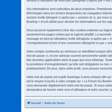
session d’utilisation de votre part (désignée ci-après par « vos 
Vos informations sont collectées de deux manières. Premièremen
téléchargés dans les fichiers temporaires du navigateur Internet
session invité (désigné ci-après par « session-id »), qui vous
Bowling » et est utilisé pour stocker les informations sur les su
Nous pouvons également créer des cookies externes au logiciel
seulement les pages créées par le logiciel phpBB. La seconde ma
message en tant qu’utilisateur invité (désignée ci-après par «
l’enregistrement et lors d’une connexion (désignés ici par « v
Votre compte contiendra au minimum un identifiant unique (dési
mot de passe »), et une adresse courriel personnelle valide (dé
des données applicables dans le pays qui nous héberge. Toute 
la procédure d’enregistrement, qu’elle soit obligatoire ou non,
publiquement. De plus, dans votre profil, vous pouvez souscrire
Votre mot de passe est crypté (hashage à sens unique) afin qu’i
est le moyen d’accès à votre compte sur « Le Forum Du Bowlin
vous demander légitimement votre mot de passe. Si vous oubliez
demandera de fournir votre nom d’utilisateur et votre courriel
Accueil
Index du forum