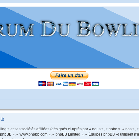
té
g » et ses sociétés affiliées (désignés ci-après par « nous », « notre », « nos », «
iel phpBB », « www.phpbb.com », « phpBB Limited », « Équipes phpBB ») utilisent n’