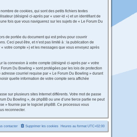
ombre de cookies, qui sont des petits fichiers textes
isateur (désigné ci-après par « user-id ») et un identifiant de
é une fois que vous naviguerez sur les sujets de « Le Forum Du
rs de portée du document qui est prévu pour couvrir
Ceci peut être, et n’est pas limité à : la publication de
par « votre compte ») et les messages que vous envoyez après
ur la connexion à votre compte (désigné ci-après par « votre
e Forum Du Bowling » sont protégées par les lois de protection
re adresse courriel requise par « Le Forum Du Bowling » durant
hoisir quelle information de votre compte sera affichée
se sur plusieurs sites Internet différents. Votre mot de passe
rum Du Bowling », de phpBB ou une d’une tierce partie ne peut
sse » fournie par le logiciel phpBB. Ce processus vous
ous reconnecter.
s contacter
Supprimer les cookies
Heures au format
UTC+02:00