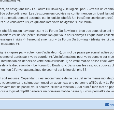
informations »).
t, en naviguant sur « Le Forum Du Bowling », le logiciel phpBB créera un certain n
 de votre ordinateur. Les deux premiers cookies ne contiennent qu’un identifiant util
 sont automatiquement assignés par le logiciel phpBB. Un troisième cookie sera cré
jets que vous avez lus, ce qui améliore votre navigation sur le forum.
 phpBB tout en naviguant sur « Le Forum Du Bowling », bien que ceux-ci soient ho
nière est de récupérer l’information que vous nous envoyez et que nous collectons. 
 messages invités »), l’enregistrement sur « Le Forum Du Bowling » (désignée ici 
os messages »).
gné ci-après par « votre nom d’utilisateur »), un mot de passe personnel utilisé po
signée ci-après par « votre courriel »). Vos informations pour votre compte sur « L
information en-dehors de votre nom d’utilisateur, de votre mot de passe et de vot
 reste à la discrétion de « Le Forum Du Bowling ». Dans tous les cas, vous pouvez c
 ou non à l’envoi automatique de courriel par le logiciel phpBB.
l soit sécurisé. Cependant, il est recommandé de ne pas utiliser le même mot de pas
g », conservez-le soigneusement et en aucun cas une personne affiliée de « Le Fo
 votre mot de passe, vous pouvez utiliser la fonction « J’ai oublié mon mot de pa
, alors le logiciel phpBB générera un nouveau mot de passe qui vous permettra de v
Nou