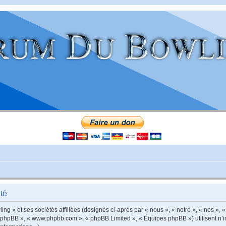
té
g » et ses sociétés affiliées (désignés ci-après par « nous », « notre », « nos », «
iel phpBB », « www.phpbb.com », « phpBB Limited », « Équipes phpBB ») utilisent n’