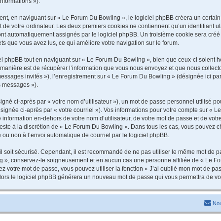
informations »).
t, en naviguant sur « Le Forum Du Bowling », le logiciel phpBB créera un certain n
 de votre ordinateur. Les deux premiers cookies ne contiennent qu’un identifiant util
 sont automatiquement assignés par le logiciel phpBB. Un troisième cookie sera cré
jets que vous avez lus, ce qui améliore votre navigation sur le forum.
 phpBB tout en naviguant sur « Le Forum Du Bowling », bien que ceux-ci soient ho
nière est de récupérer l’information que vous nous envoyez et que nous collectons. 
 messages invités »), l’enregistrement sur « Le Forum Du Bowling » (désignée ici 
os messages »).
gné ci-après par « votre nom d’utilisateur »), un mot de passe personnel utilisé po
signée ci-après par « votre courriel »). Vos informations pour votre compte sur « L
information en-dehors de votre nom d’utilisateur, de votre mot de passe et de vot
 reste à la discrétion de « Le Forum Du Bowling ». Dans tous les cas, vous pouvez c
 ou non à l’envoi automatique de courriel par le logiciel phpBB.
l soit sécurisé. Cependant, il est recommandé de ne pas utiliser le même mot de pas
g », conservez-le soigneusement et en aucun cas une personne affiliée de « Le Fo
 votre mot de passe, vous pouvez utiliser la fonction « J’ai oublié mon mot de pa
, alors le logiciel phpBB générera un nouveau mot de passe qui vous permettra de v
Nou