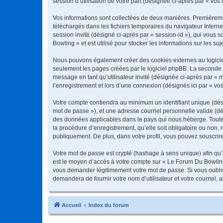
session d’utilisation de votre part (désignée ci-après par « vos 
Vos informations sont collectées de deux manières. Premièremen
téléchargés dans les fichiers temporaires du navigateur Internet
session invité (désigné ci-après par « session-id »), qui vous
Bowling » et est utilisé pour stocker les informations sur les su
Nous pouvons également créer des cookies externes au logiciel
seulement les pages créées par le logiciel phpBB. La seconde ma
message en tant qu’utilisateur invité (désignée ci-après par «
l’enregistrement et lors d’une connexion (désignés ici par « v
Votre compte contiendra au minimum un identifiant unique (dési
mot de passe »), et une adresse courriel personnelle valide (dé
des données applicables dans le pays qui nous héberge. Toute 
la procédure d’enregistrement, qu’elle soit obligatoire ou non,
publiquement. De plus, dans votre profil, vous pouvez souscrire
Votre mot de passe est crypté (hashage à sens unique) afin qu’i
est le moyen d’accès à votre compte sur « Le Forum Du Bowlin
vous demander légitimement votre mot de passe. Si vous oubliez
demandera de fournir votre nom d’utilisateur et votre courriel
Accueil
Index du forum