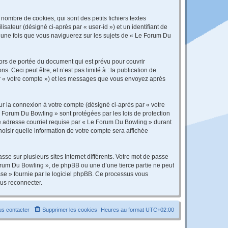
ombre de cookies, qui sont des petits fichiers textes
isateur (désigné ci-après par « user-id ») et un identifiant de
é une fois que vous naviguerez sur les sujets de « Le Forum Du
rs de portée du document qui est prévu pour couvrir
Ceci peut être, et n’est pas limité à : la publication de
par « votre compte ») et les messages que vous envoyez après
ur la connexion à votre compte (désigné ci-après par « votre
e Forum Du Bowling » sont protégées par les lois de protection
re adresse courriel requise par « Le Forum Du Bowling » durant
hoisir quelle information de votre compte sera affichée
se sur plusieurs sites Internet différents. Votre mot de passe
rum Du Bowling », de phpBB ou une d’une tierce partie ne peut
sse » fournie par le logiciel phpBB. Ce processus vous
ous reconnecter.
s contacter
Supprimer les cookies
Heures au format
UTC+02:00