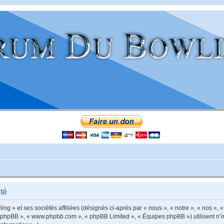
té
g » et ses sociétés affiliées (désignés ci-après par « nous », « notre », « nos », «
iel phpBB », « www.phpbb.com », « phpBB Limited », « Équipes phpBB ») utilisent n’