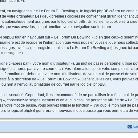
informations »).
t, en naviguant sur « Le Forum Du Bowling », le logiciel phpBB créera un certain n
 de votre ordinateur. Les deux premiers cookies ne contiennent qu’un identifiant util
 sont automatiquement assignés par le logiciel phpBB. Un troisième cookie sera cré
jets que vous avez lus, ce qui améliore votre navigation sur le forum.
 phpBB tout en naviguant sur « Le Forum Du Bowling », bien que ceux-ci soient ho
nière est de récupérer l’information que vous nous envoyez et que nous collectons. 
 messages invités »), l’enregistrement sur « Le Forum Du Bowling » (désignée ici 
os messages »).
gné ci-après par « votre nom d’utilisateur »), un mot de passe personnel utilisé po
signée ci-après par « votre courriel »). Vos informations pour votre compte sur « L
information en-dehors de votre nom d’utilisateur, de votre mot de passe et de vot
 reste à la discrétion de « Le Forum Du Bowling ». Dans tous les cas, vous pouvez c
 ou non à l’envoi automatique de courriel par le logiciel phpBB.
l soit sécurisé. Cependant, il est recommandé de ne pas utiliser le même mot de pas
g », conservez-le soigneusement et en aucun cas une personne affiliée de « Le Fo
 votre mot de passe, vous pouvez utiliser la fonction « J’ai oublié mon mot de pa
, alors le logiciel phpBB générera un nouveau mot de passe qui vous permettra de v
Nou