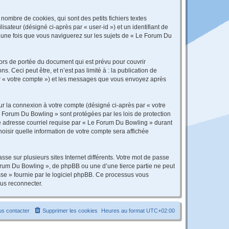
ombre de cookies, qui sont des petits fichiers textes
isateur (désigné ci-après par « user-id ») et un identifiant de
é une fois que vous naviguerez sur les sujets de « Le Forum Du
rs de portée du document qui est prévu pour couvrir
Ceci peut être, et n’est pas limité à : la publication de
par « votre compte ») et les messages que vous envoyez après
ur la connexion à votre compte (désigné ci-après par « votre
e Forum Du Bowling » sont protégées par les lois de protection
re adresse courriel requise par « Le Forum Du Bowling » durant
hoisir quelle information de votre compte sera affichée
se sur plusieurs sites Internet différents. Votre mot de passe
rum Du Bowling », de phpBB ou une d’une tierce partie ne peut
sse » fournie par le logiciel phpBB. Ce processus vous
ous reconnecter.
s contacter
Supprimer les cookies
Heures au format
UTC+02:00