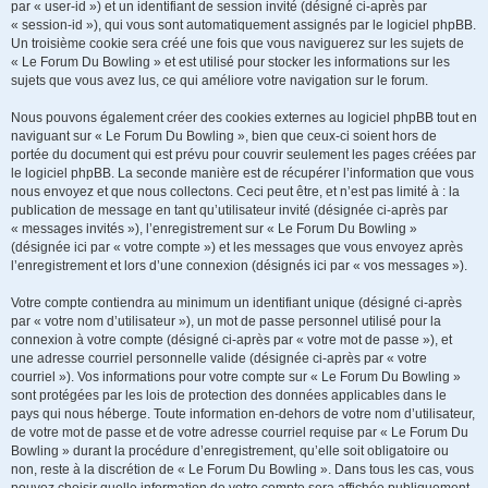
par « user-id ») et un identifiant de session invité (désigné ci-après par
« session-id »), qui vous sont automatiquement assignés par le logiciel phpBB.
Un troisième cookie sera créé une fois que vous naviguerez sur les sujets de
« Le Forum Du Bowling » et est utilisé pour stocker les informations sur les
sujets que vous avez lus, ce qui améliore votre navigation sur le forum.
Nous pouvons également créer des cookies externes au logiciel phpBB tout en
naviguant sur « Le Forum Du Bowling », bien que ceux-ci soient hors de
portée du document qui est prévu pour couvrir seulement les pages créées par
le logiciel phpBB. La seconde manière est de récupérer l’information que vous
nous envoyez et que nous collectons. Ceci peut être, et n’est pas limité à : la
publication de message en tant qu’utilisateur invité (désignée ci-après par
« messages invités »), l’enregistrement sur « Le Forum Du Bowling »
(désignée ici par « votre compte ») et les messages que vous envoyez après
l’enregistrement et lors d’une connexion (désignés ici par « vos messages »).
Votre compte contiendra au minimum un identifiant unique (désigné ci-après
par « votre nom d’utilisateur »), un mot de passe personnel utilisé pour la
connexion à votre compte (désigné ci-après par « votre mot de passe »), et
une adresse courriel personnelle valide (désignée ci-après par « votre
courriel »). Vos informations pour votre compte sur « Le Forum Du Bowling »
sont protégées par les lois de protection des données applicables dans le
pays qui nous héberge. Toute information en-dehors de votre nom d’utilisateur,
de votre mot de passe et de votre adresse courriel requise par « Le Forum Du
Bowling » durant la procédure d’enregistrement, qu’elle soit obligatoire ou
non, reste à la discrétion de « Le Forum Du Bowling ». Dans tous les cas, vous