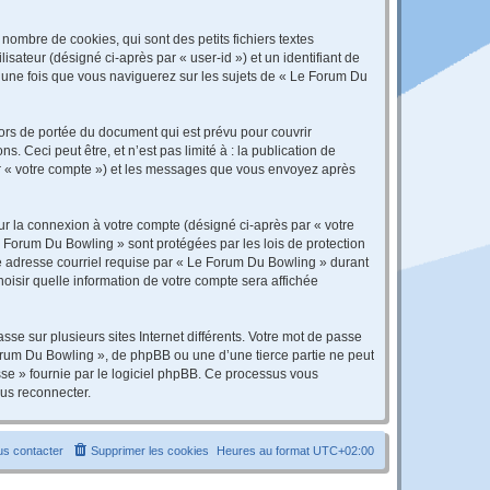
ombre de cookies, qui sont des petits fichiers textes
isateur (désigné ci-après par « user-id ») et un identifiant de
é une fois que vous naviguerez sur les sujets de « Le Forum Du
rs de portée du document qui est prévu pour couvrir
Ceci peut être, et n’est pas limité à : la publication de
par « votre compte ») et les messages que vous envoyez après
ur la connexion à votre compte (désigné ci-après par « votre
e Forum Du Bowling » sont protégées par les lois de protection
re adresse courriel requise par « Le Forum Du Bowling » durant
hoisir quelle information de votre compte sera affichée
se sur plusieurs sites Internet différents. Votre mot de passe
rum Du Bowling », de phpBB ou une d’une tierce partie ne peut
sse » fournie par le logiciel phpBB. Ce processus vous
ous reconnecter.
s contacter
Supprimer les cookies
Heures au format
UTC+02:00