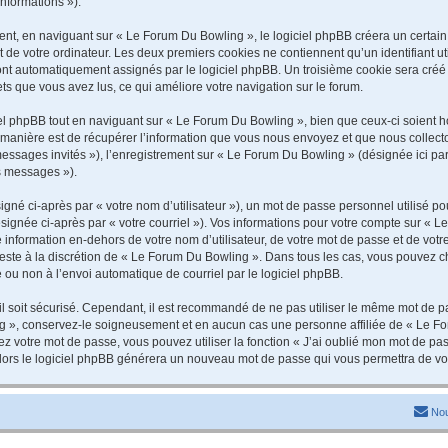
informations »).
t, en naviguant sur « Le Forum Du Bowling », le logiciel phpBB créera un certain n
 de votre ordinateur. Les deux premiers cookies ne contiennent qu’un identifiant util
 sont automatiquement assignés par le logiciel phpBB. Un troisième cookie sera cré
jets que vous avez lus, ce qui améliore votre navigation sur le forum.
 phpBB tout en naviguant sur « Le Forum Du Bowling », bien que ceux-ci soient ho
nière est de récupérer l’information que vous nous envoyez et que nous collectons. 
 messages invités »), l’enregistrement sur « Le Forum Du Bowling » (désignée ici 
os messages »).
gné ci-après par « votre nom d’utilisateur »), un mot de passe personnel utilisé po
signée ci-après par « votre courriel »). Vos informations pour votre compte sur « L
information en-dehors de votre nom d’utilisateur, de votre mot de passe et de vot
 reste à la discrétion de « Le Forum Du Bowling ». Dans tous les cas, vous pouvez c
 ou non à l’envoi automatique de courriel par le logiciel phpBB.
l soit sécurisé. Cependant, il est recommandé de ne pas utiliser le même mot de pas
g », conservez-le soigneusement et en aucun cas une personne affiliée de « Le Fo
 votre mot de passe, vous pouvez utiliser la fonction « J’ai oublié mon mot de pa
, alors le logiciel phpBB générera un nouveau mot de passe qui vous permettra de v
Nou