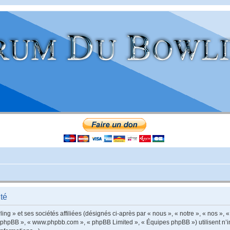
té
g » et ses sociétés affiliées (désignés ci-après par « nous », « notre », « nos », «
iel phpBB », « www.phpbb.com », « phpBB Limited », « Équipes phpBB ») utilisent n’