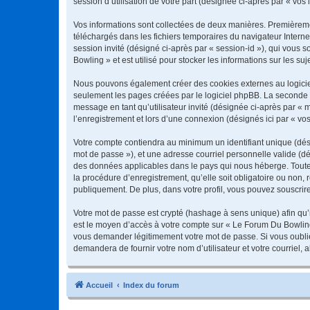
session d’utilisation de votre part (désignée ci-après par « vos 
Vos informations sont collectées de deux manières. Premièremen
téléchargés dans les fichiers temporaires du navigateur Internet
session invité (désigné ci-après par « session-id »), qui vous
Bowling » et est utilisé pour stocker les informations sur les su
Nous pouvons également créer des cookies externes au logiciel
seulement les pages créées par le logiciel phpBB. La seconde ma
message en tant qu’utilisateur invité (désignée ci-après par «
l’enregistrement et lors d’une connexion (désignés ici par « v
Votre compte contiendra au minimum un identifiant unique (dési
mot de passe »), et une adresse courriel personnelle valide (dé
des données applicables dans le pays qui nous héberge. Toute 
la procédure d’enregistrement, qu’elle soit obligatoire ou non,
publiquement. De plus, dans votre profil, vous pouvez souscrire
Votre mot de passe est crypté (hashage à sens unique) afin qu’i
est le moyen d’accès à votre compte sur « Le Forum Du Bowlin
vous demander légitimement votre mot de passe. Si vous oubliez
demandera de fournir votre nom d’utilisateur et votre courriel
Accueil
Index du forum