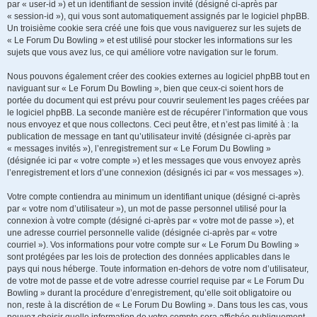
par « user-id ») et un identifiant de session invité (désigné ci-après par
« session-id »), qui vous sont automatiquement assignés par le logiciel phpBB.
Un troisième cookie sera créé une fois que vous naviguerez sur les sujets de
« Le Forum Du Bowling » et est utilisé pour stocker les informations sur les
sujets que vous avez lus, ce qui améliore votre navigation sur le forum.
Nous pouvons également créer des cookies externes au logiciel phpBB tout en
naviguant sur « Le Forum Du Bowling », bien que ceux-ci soient hors de
portée du document qui est prévu pour couvrir seulement les pages créées par
le logiciel phpBB. La seconde manière est de récupérer l’information que vous
nous envoyez et que nous collectons. Ceci peut être, et n’est pas limité à : la
publication de message en tant qu’utilisateur invité (désignée ci-après par
« messages invités »), l’enregistrement sur « Le Forum Du Bowling »
(désignée ici par « votre compte ») et les messages que vous envoyez après
l’enregistrement et lors d’une connexion (désignés ici par « vos messages »).
Votre compte contiendra au minimum un identifiant unique (désigné ci-après
par « votre nom d’utilisateur »), un mot de passe personnel utilisé pour la
connexion à votre compte (désigné ci-après par « votre mot de passe »), et
une adresse courriel personnelle valide (désignée ci-après par « votre
courriel »). Vos informations pour votre compte sur « Le Forum Du Bowling »
sont protégées par les lois de protection des données applicables dans le
pays qui nous héberge. Toute information en-dehors de votre nom d’utilisateur,
de votre mot de passe et de votre adresse courriel requise par « Le Forum Du
Bowling » durant la procédure d’enregistrement, qu’elle soit obligatoire ou
non, reste à la discrétion de « Le Forum Du Bowling ». Dans tous les cas, vous