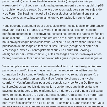
par « user-id ») et un identifiant de session invité (désigné ci-après par
« session-id »), qui vous sont automatiquement assignés par le logiciel phpBB.
Un troisième cookie sera créé une fois que vous naviguerez sur les sujets de
« Le Forum Du Bowling » et est utilisé pour stocker les informations sur les
sujets que vous avez lus, ce qui améliore votre navigation sur le forum.
Nous pouvons également créer des cookies externes au logiciel phpBB tout en
naviguant sur « Le Forum Du Bowling », bien que ceux-ci soient hors de
portée du document qui est prévu pour couvrir seulement les pages créées par
le logiciel phpBB. La seconde manière est de récupérer l’information que vous
nous envoyez et que nous collectons. Ceci peut être, et n’est pas limité à : la
publication de message en tant qu’utilisateur invité (désignée ci-après par
« messages invités »), l’enregistrement sur « Le Forum Du Bowling »
(désignée ici par « votre compte ») et les messages que vous envoyez après
l’enregistrement et lors d’une connexion (désignés ici par « vos messages »).
Votre compte contiendra au minimum un identifiant unique (désigné ci-après
par « votre nom d’utilisateur »), un mot de passe personnel utilisé pour la
connexion à votre compte (désigné ci-après par « votre mot de passe »), et
une adresse courriel personnelle valide (désignée ci-après par « votre
courriel »). Vos informations pour votre compte sur « Le Forum Du Bowling »
sont protégées par les lois de protection des données applicables dans le
pays qui nous héberge. Toute information en-dehors de votre nom d’utilisateur,
de votre mot de passe et de votre adresse courriel requise par « Le Forum Du
Bowling » durant la procédure d’enregistrement, qu’elle soit obligatoire ou
non, reste à la discrétion de « Le Forum Du Bowling ». Dans tous les cas, vous