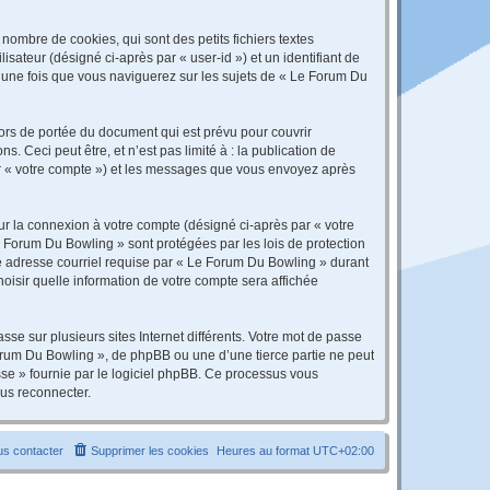
ombre de cookies, qui sont des petits fichiers textes
isateur (désigné ci-après par « user-id ») et un identifiant de
é une fois que vous naviguerez sur les sujets de « Le Forum Du
rs de portée du document qui est prévu pour couvrir
Ceci peut être, et n’est pas limité à : la publication de
par « votre compte ») et les messages que vous envoyez après
ur la connexion à votre compte (désigné ci-après par « votre
e Forum Du Bowling » sont protégées par les lois de protection
re adresse courriel requise par « Le Forum Du Bowling » durant
hoisir quelle information de votre compte sera affichée
se sur plusieurs sites Internet différents. Votre mot de passe
rum Du Bowling », de phpBB ou une d’une tierce partie ne peut
sse » fournie par le logiciel phpBB. Ce processus vous
ous reconnecter.
s contacter
Supprimer les cookies
Heures au format
UTC+02:00