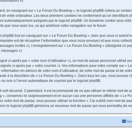
informations »).
t, en naviguant sur « Le Forum Du Bowling », le logiciel phpBB créera un certain n
 de votre ordinateur. Les deux premiers cookies ne contiennent qu’un identifiant util
 sont automatiquement assignés par le logiciel phpBB. Un troisième cookie sera cré
jets que vous avez lus, ce qui améliore votre navigation sur le forum.
 phpBB tout en naviguant sur « Le Forum Du Bowling », bien que ceux-ci soient ho
nière est de récupérer l’information que vous nous envoyez et que nous collectons. 
 messages invités »), l’enregistrement sur « Le Forum Du Bowling » (désignée ici 
os messages »).
gné ci-après par « votre nom d’utilisateur »), un mot de passe personnel utilisé po
signée ci-après par « votre courriel »). Vos informations pour votre compte sur « L
information en-dehors de votre nom d’utilisateur, de votre mot de passe et de vot
 reste à la discrétion de « Le Forum Du Bowling ». Dans tous les cas, vous pouvez c
 ou non à l’envoi automatique de courriel par le logiciel phpBB.
l soit sécurisé. Cependant, il est recommandé de ne pas utiliser le même mot de pas
g », conservez-le soigneusement et en aucun cas une personne affiliée de « Le Fo
 votre mot de passe, vous pouvez utiliser la fonction « J’ai oublié mon mot de pa
, alors le logiciel phpBB générera un nouveau mot de passe qui vous permettra de v
Nou