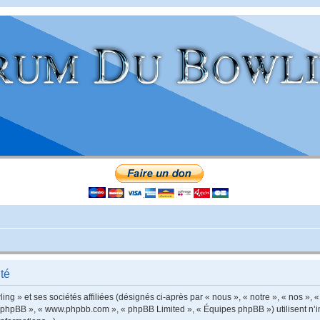
té
g » et ses sociétés affiliées (désignés ci-après par « nous », « notre », « nos », «
iel phpBB », « www.phpbb.com », « phpBB Limited », « Équipes phpBB ») utilisent n’