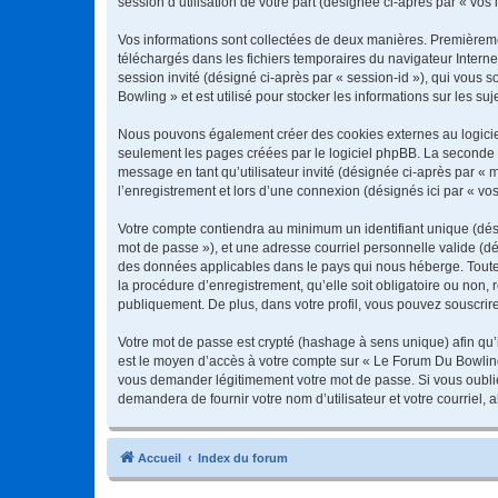
session d’utilisation de votre part (désignée ci-après par « vos 
Vos informations sont collectées de deux manières. Premièremen
téléchargés dans les fichiers temporaires du navigateur Internet
session invité (désigné ci-après par « session-id »), qui vous
Bowling » et est utilisé pour stocker les informations sur les su
Nous pouvons également créer des cookies externes au logiciel
seulement les pages créées par le logiciel phpBB. La seconde ma
message en tant qu’utilisateur invité (désignée ci-après par «
l’enregistrement et lors d’une connexion (désignés ici par « v
Votre compte contiendra au minimum un identifiant unique (dési
mot de passe »), et une adresse courriel personnelle valide (dé
des données applicables dans le pays qui nous héberge. Toute 
la procédure d’enregistrement, qu’elle soit obligatoire ou non,
publiquement. De plus, dans votre profil, vous pouvez souscrire
Votre mot de passe est crypté (hashage à sens unique) afin qu’i
est le moyen d’accès à votre compte sur « Le Forum Du Bowlin
vous demander légitimement votre mot de passe. Si vous oubliez
demandera de fournir votre nom d’utilisateur et votre courriel
Accueil
Index du forum