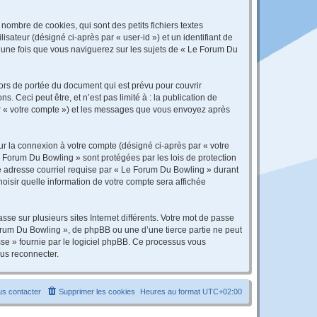
ombre de cookies, qui sont des petits fichiers textes
isateur (désigné ci-après par « user-id ») et un identifiant de
é une fois que vous naviguerez sur les sujets de « Le Forum Du
rs de portée du document qui est prévu pour couvrir
Ceci peut être, et n’est pas limité à : la publication de
par « votre compte ») et les messages que vous envoyez après
ur la connexion à votre compte (désigné ci-après par « votre
e Forum Du Bowling » sont protégées par les lois de protection
re adresse courriel requise par « Le Forum Du Bowling » durant
hoisir quelle information de votre compte sera affichée
se sur plusieurs sites Internet différents. Votre mot de passe
rum Du Bowling », de phpBB ou une d’une tierce partie ne peut
sse » fournie par le logiciel phpBB. Ce processus vous
ous reconnecter.
s contacter
Supprimer les cookies
Heures au format
UTC+02:00