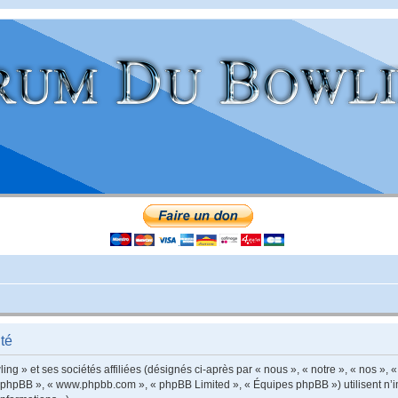
té
g » et ses sociétés affiliées (désignés ci-après par « nous », « notre », « nos », «
iel phpBB », « www.phpbb.com », « phpBB Limited », « Équipes phpBB ») utilisent n’