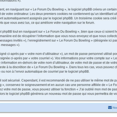
informations »).
t, en naviguant sur « Le Forum Du Bowling », le logiciel phpBB créera un certain n
 de votre ordinateur. Les deux premiers cookies ne contiennent qu’un identifiant util
 sont automatiquement assignés par le logiciel phpBB. Un troisième cookie sera cré
jets que vous avez lus, ce qui améliore votre navigation sur le forum.
 phpBB tout en naviguant sur « Le Forum Du Bowling », bien que ceux-ci soient ho
nière est de récupérer l’information que vous nous envoyez et que nous collectons. 
 messages invités »), l’enregistrement sur « Le Forum Du Bowling » (désignée ici 
os messages »).
gné ci-après par « votre nom d’utilisateur »), un mot de passe personnel utilisé po
signée ci-après par « votre courriel »). Vos informations pour votre compte sur « L
information en-dehors de votre nom d’utilisateur, de votre mot de passe et de vot
 reste à la discrétion de « Le Forum Du Bowling ». Dans tous les cas, vous pouvez c
 ou non à l’envoi automatique de courriel par le logiciel phpBB.
l soit sécurisé. Cependant, il est recommandé de ne pas utiliser le même mot de pas
g », conservez-le soigneusement et en aucun cas une personne affiliée de « Le Fo
 votre mot de passe, vous pouvez utiliser la fonction « J’ai oublié mon mot de pa
, alors le logiciel phpBB générera un nouveau mot de passe qui vous permettra de v
Nou