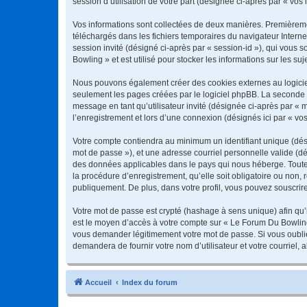
session d’utilisation de votre part (désignée ci-après par « vos 
Vos informations sont collectées de deux manières. Premièremen
téléchargés dans les fichiers temporaires du navigateur Internet
session invité (désigné ci-après par « session-id »), qui vous
Bowling » et est utilisé pour stocker les informations sur les su
Nous pouvons également créer des cookies externes au logiciel
seulement les pages créées par le logiciel phpBB. La seconde ma
message en tant qu’utilisateur invité (désignée ci-après par «
l’enregistrement et lors d’une connexion (désignés ici par « v
Votre compte contiendra au minimum un identifiant unique (dési
mot de passe »), et une adresse courriel personnelle valide (dé
des données applicables dans le pays qui nous héberge. Toute 
la procédure d’enregistrement, qu’elle soit obligatoire ou non,
publiquement. De plus, dans votre profil, vous pouvez souscrire
Votre mot de passe est crypté (hashage à sens unique) afin qu’i
est le moyen d’accès à votre compte sur « Le Forum Du Bowlin
vous demander légitimement votre mot de passe. Si vous oubliez
demandera de fournir votre nom d’utilisateur et votre courriel
Accueil
Index du forum