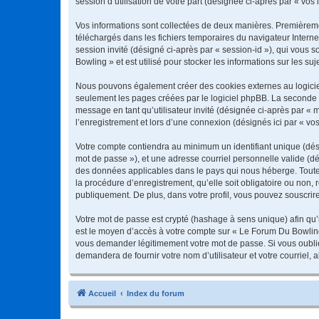
session d’utilisation de votre part (désignée ci-après par « vos 
Vos informations sont collectées de deux manières. Premièremen
téléchargés dans les fichiers temporaires du navigateur Internet
session invité (désigné ci-après par « session-id »), qui vous
Bowling » et est utilisé pour stocker les informations sur les su
Nous pouvons également créer des cookies externes au logiciel
seulement les pages créées par le logiciel phpBB. La seconde ma
message en tant qu’utilisateur invité (désignée ci-après par «
l’enregistrement et lors d’une connexion (désignés ici par « v
Votre compte contiendra au minimum un identifiant unique (dési
mot de passe »), et une adresse courriel personnelle valide (dé
des données applicables dans le pays qui nous héberge. Toute 
la procédure d’enregistrement, qu’elle soit obligatoire ou non,
publiquement. De plus, dans votre profil, vous pouvez souscrire
Votre mot de passe est crypté (hashage à sens unique) afin qu’i
est le moyen d’accès à votre compte sur « Le Forum Du Bowlin
vous demander légitimement votre mot de passe. Si vous oubliez
demandera de fournir votre nom d’utilisateur et votre courriel
Accueil
Index du forum