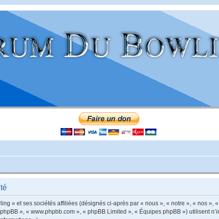
té
g » et ses sociétés affiliées (désignés ci-après par « nous », « notre », « nos », «
iel phpBB », « www.phpbb.com », « phpBB Limited », « Équipes phpBB ») utilisent n’