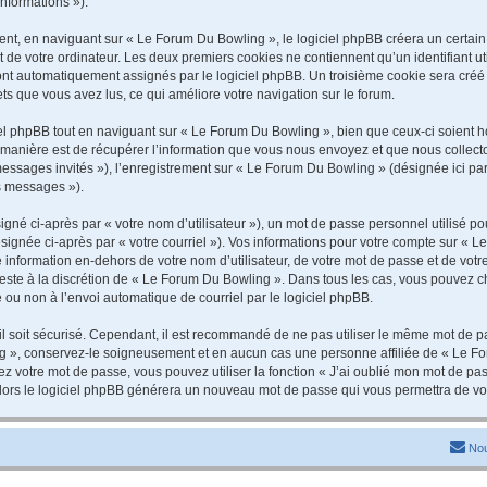
informations »).
t, en naviguant sur « Le Forum Du Bowling », le logiciel phpBB créera un certain n
 de votre ordinateur. Les deux premiers cookies ne contiennent qu’un identifiant util
 sont automatiquement assignés par le logiciel phpBB. Un troisième cookie sera cré
jets que vous avez lus, ce qui améliore votre navigation sur le forum.
 phpBB tout en naviguant sur « Le Forum Du Bowling », bien que ceux-ci soient ho
nière est de récupérer l’information que vous nous envoyez et que nous collectons. 
 messages invités »), l’enregistrement sur « Le Forum Du Bowling » (désignée ici 
os messages »).
gné ci-après par « votre nom d’utilisateur »), un mot de passe personnel utilisé po
signée ci-après par « votre courriel »). Vos informations pour votre compte sur « L
information en-dehors de votre nom d’utilisateur, de votre mot de passe et de vot
 reste à la discrétion de « Le Forum Du Bowling ». Dans tous les cas, vous pouvez c
 ou non à l’envoi automatique de courriel par le logiciel phpBB.
l soit sécurisé. Cependant, il est recommandé de ne pas utiliser le même mot de pas
g », conservez-le soigneusement et en aucun cas une personne affiliée de « Le Fo
 votre mot de passe, vous pouvez utiliser la fonction « J’ai oublié mon mot de pa
, alors le logiciel phpBB générera un nouveau mot de passe qui vous permettra de v
Nou