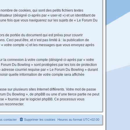
ombre de cookies, qui sont des petits fichiers textes
isateur (désigné ci-après par « user-id ») et un identifiant de
é une fois que vous naviguerez sur les sujets de « Le Forum Du
rs de portée du document qui est prévu pour couvrir
Ceci peut être, et n’est pas limité à : la publication de
par « votre compte ») et les messages que vous envoyez après
ur la connexion à votre compte (désigné ci-après par « votre
e Forum Du Bowling » sont protégées par les lois de protection
re adresse courriel requise par « Le Forum Du Bowling » durant
hoisir quelle information de votre compte sera affichée
se sur plusieurs sites Internet différents. Votre mot de passe
rum Du Bowling », de phpBB ou une d’une tierce partie ne peut
sse » fournie par le logiciel phpBB. Ce processus vous
ous reconnecter.
s contacter
Supprimer les cookies
Heures au format
UTC+02:00