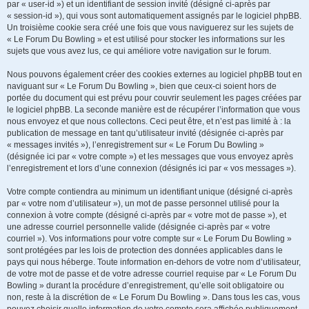
par « user-id ») et un identifiant de session invité (désigné ci-après par
« session-id »), qui vous sont automatiquement assignés par le logiciel phpBB.
Un troisième cookie sera créé une fois que vous naviguerez sur les sujets de
« Le Forum Du Bowling » et est utilisé pour stocker les informations sur les
sujets que vous avez lus, ce qui améliore votre navigation sur le forum.
Nous pouvons également créer des cookies externes au logiciel phpBB tout en
naviguant sur « Le Forum Du Bowling », bien que ceux-ci soient hors de
portée du document qui est prévu pour couvrir seulement les pages créées par
le logiciel phpBB. La seconde manière est de récupérer l’information que vous
nous envoyez et que nous collectons. Ceci peut être, et n’est pas limité à : la
publication de message en tant qu’utilisateur invité (désignée ci-après par
« messages invités »), l’enregistrement sur « Le Forum Du Bowling »
(désignée ici par « votre compte ») et les messages que vous envoyez après
l’enregistrement et lors d’une connexion (désignés ici par « vos messages »).
Votre compte contiendra au minimum un identifiant unique (désigné ci-après
par « votre nom d’utilisateur »), un mot de passe personnel utilisé pour la
connexion à votre compte (désigné ci-après par « votre mot de passe »), et
une adresse courriel personnelle valide (désignée ci-après par « votre
courriel »). Vos informations pour votre compte sur « Le Forum Du Bowling »
sont protégées par les lois de protection des données applicables dans le
pays qui nous héberge. Toute information en-dehors de votre nom d’utilisateur,
de votre mot de passe et de votre adresse courriel requise par « Le Forum Du
Bowling » durant la procédure d’enregistrement, qu’elle soit obligatoire ou
non, reste à la discrétion de « Le Forum Du Bowling ». Dans tous les cas, vous