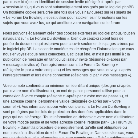
par « user-id ») et un identifiant de session invité (désigné ci-après par
« session-id »), qui vous sont automatiquement assignés par le logiciel phpBB.
Un troisième cookie sera créé une fois que vous naviguerez sur les sujets de
« Le Forum Du Bowling » et est utilisé pour stocker les informations sur les
sujets que vous avez lus, ce qui améliore votre navigation sur le forum.
Nous pouvons également créer des cookies externes au logiciel phpBB tout en
naviguant sur « Le Forum Du Bowling », bien que ceux-ci soient hors de
portée du document qui est prévu pour couvrir seulement les pages créées par
le logiciel phpBB. La seconde manière est de récupérer l’information que vous
nous envoyez et que nous collectons. Ceci peut être, et n’est pas limité à : la
publication de message en tant qu’utilisateur invité (désignée ci-après par
« messages invités »), l’enregistrement sur « Le Forum Du Bowling »
(désignée ici par « votre compte ») et les messages que vous envoyez après
l’enregistrement et lors d’une connexion (désignés ici par « vos messages »).
Votre compte contiendra au minimum un identifiant unique (désigné ci-après
par « votre nom d’utilisateur »), un mot de passe personnel utilisé pour la
connexion à votre compte (désigné ci-après par « votre mot de passe »), et
une adresse courriel personnelle valide (désignée ci-après par « votre
courriel »). Vos informations pour votre compte sur « Le Forum Du Bowling »
sont protégées par les lois de protection des données applicables dans le
pays qui nous héberge. Toute information en-dehors de votre nom d’utilisateur,
de votre mot de passe et de votre adresse courriel requise par « Le Forum Du
Bowling » durant la procédure d’enregistrement, qu’elle soit obligatoire ou
non, reste à la discrétion de « Le Forum Du Bowling ». Dans tous les cas, vous