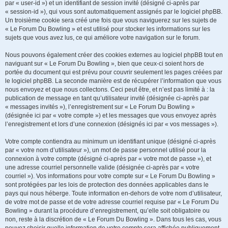
par « user-id ») et un identifiant de session invité (désigné ci-après par
« session-id »), qui vous sont automatiquement assignés par le logiciel phpBB.
Un troisième cookie sera créé une fois que vous naviguerez sur les sujets de
« Le Forum Du Bowling » et est utilisé pour stocker les informations sur les
sujets que vous avez lus, ce qui améliore votre navigation sur le forum.
Nous pouvons également créer des cookies externes au logiciel phpBB tout en
naviguant sur « Le Forum Du Bowling », bien que ceux-ci soient hors de
portée du document qui est prévu pour couvrir seulement les pages créées par
le logiciel phpBB. La seconde manière est de récupérer l’information que vous
nous envoyez et que nous collectons. Ceci peut être, et n’est pas limité à : la
publication de message en tant qu’utilisateur invité (désignée ci-après par
« messages invités »), l’enregistrement sur « Le Forum Du Bowling »
(désignée ici par « votre compte ») et les messages que vous envoyez après
l’enregistrement et lors d’une connexion (désignés ici par « vos messages »).
Votre compte contiendra au minimum un identifiant unique (désigné ci-après
par « votre nom d’utilisateur »), un mot de passe personnel utilisé pour la
connexion à votre compte (désigné ci-après par « votre mot de passe »), et
une adresse courriel personnelle valide (désignée ci-après par « votre
courriel »). Vos informations pour votre compte sur « Le Forum Du Bowling »
sont protégées par les lois de protection des données applicables dans le
pays qui nous héberge. Toute information en-dehors de votre nom d’utilisateur,
de votre mot de passe et de votre adresse courriel requise par « Le Forum Du
Bowling » durant la procédure d’enregistrement, qu’elle soit obligatoire ou
non, reste à la discrétion de « Le Forum Du Bowling ». Dans tous les cas, vous