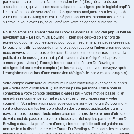
par « user-id ») et un identifiant de session invité (désigné ci-après par
« session-id »), qui vous sont automatiquement assignés par le logiciel phpBB.
Un troisième cookie sera créé une fois que vous naviguerez sur les sujets de
« Le Forum Du Bowling » et est utilisé pour stocker les informations sur les
sujets que vous avez lus, ce qui améliore votre navigation sur le forum.
Nous pouvons également créer des cookies externes au logiciel phpBB tout en
naviguant sur « Le Forum Du Bowling », bien que ceux-ci soient hors de
portée du document qui est prévu pour couvrir seulement les pages créées par
le logiciel phpBB. La seconde manière est de récupérer l’information que vous
nous envoyez et que nous collectons. Ceci peut être, et n’est pas limité à : la
publication de message en tant qu’utilisateur invité (désignée ci-après par
« messages invités »), l’enregistrement sur « Le Forum Du Bowling »
(désignée ici par « votre compte ») et les messages que vous envoyez après
l’enregistrement et lors d’une connexion (désignés ici par « vos messages »).
Votre compte contiendra au minimum un identifiant unique (désigné ci-après
par « votre nom d’utilisateur »), un mot de passe personnel utilisé pour la
connexion à votre compte (désigné ci-après par « votre mot de passe »), et
une adresse courriel personnelle valide (désignée ci-après par « votre
courriel »). Vos informations pour votre compte sur « Le Forum Du Bowling »
sont protégées par les lois de protection des données applicables dans le
pays qui nous héberge. Toute information en-dehors de votre nom d’utilisateur,
de votre mot de passe et de votre adresse courriel requise par « Le Forum Du
Bowling » durant la procédure d’enregistrement, qu’elle soit obligatoire ou
non, reste à la discrétion de « Le Forum Du Bowling ». Dans tous les cas, vous