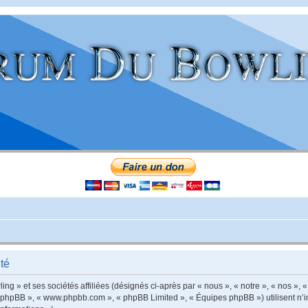
té
g » et ses sociétés affiliées (désignés ci-après par « nous », « notre », « nos », «
iel phpBB », « www.phpbb.com », « phpBB Limited », « Équipes phpBB ») utilisent n’