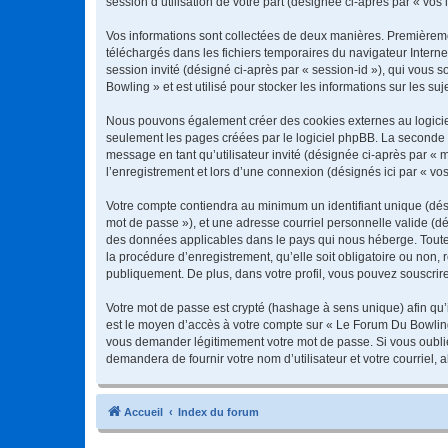
session d’utilisation de votre part (désignée ci-après par « vos 
Vos informations sont collectées de deux manières. Premièremen
téléchargés dans les fichiers temporaires du navigateur Internet
session invité (désigné ci-après par « session-id »), qui vous
Bowling » et est utilisé pour stocker les informations sur les su
Nous pouvons également créer des cookies externes au logiciel
seulement les pages créées par le logiciel phpBB. La seconde ma
message en tant qu’utilisateur invité (désignée ci-après par «
l’enregistrement et lors d’une connexion (désignés ici par « v
Votre compte contiendra au minimum un identifiant unique (dési
mot de passe »), et une adresse courriel personnelle valide (dé
des données applicables dans le pays qui nous héberge. Toute 
la procédure d’enregistrement, qu’elle soit obligatoire ou non,
publiquement. De plus, dans votre profil, vous pouvez souscrire
Votre mot de passe est crypté (hashage à sens unique) afin qu’i
est le moyen d’accès à votre compte sur « Le Forum Du Bowlin
vous demander légitimement votre mot de passe. Si vous oubliez
demandera de fournir votre nom d’utilisateur et votre courriel
Accueil
Index du forum