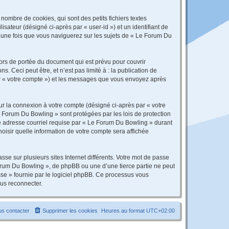
ombre de cookies, qui sont des petits fichiers textes
isateur (désigné ci-après par « user-id ») et un identifiant de
é une fois que vous naviguerez sur les sujets de « Le Forum Du
rs de portée du document qui est prévu pour couvrir
Ceci peut être, et n’est pas limité à : la publication de
par « votre compte ») et les messages que vous envoyez après
ur la connexion à votre compte (désigné ci-après par « votre
e Forum Du Bowling » sont protégées par les lois de protection
re adresse courriel requise par « Le Forum Du Bowling » durant
hoisir quelle information de votre compte sera affichée
se sur plusieurs sites Internet différents. Votre mot de passe
rum Du Bowling », de phpBB ou une d’une tierce partie ne peut
sse » fournie par le logiciel phpBB. Ce processus vous
ous reconnecter.
s contacter
Supprimer les cookies
Heures au format
UTC+02:00