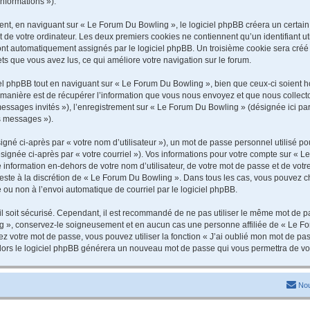
informations »).
t, en naviguant sur « Le Forum Du Bowling », le logiciel phpBB créera un certain n
 de votre ordinateur. Les deux premiers cookies ne contiennent qu’un identifiant util
 sont automatiquement assignés par le logiciel phpBB. Un troisième cookie sera cré
jets que vous avez lus, ce qui améliore votre navigation sur le forum.
 phpBB tout en naviguant sur « Le Forum Du Bowling », bien que ceux-ci soient ho
nière est de récupérer l’information que vous nous envoyez et que nous collectons. 
 messages invités »), l’enregistrement sur « Le Forum Du Bowling » (désignée ici 
os messages »).
gné ci-après par « votre nom d’utilisateur »), un mot de passe personnel utilisé po
signée ci-après par « votre courriel »). Vos informations pour votre compte sur « L
information en-dehors de votre nom d’utilisateur, de votre mot de passe et de vot
 reste à la discrétion de « Le Forum Du Bowling ». Dans tous les cas, vous pouvez c
 ou non à l’envoi automatique de courriel par le logiciel phpBB.
l soit sécurisé. Cependant, il est recommandé de ne pas utiliser le même mot de pas
g », conservez-le soigneusement et en aucun cas une personne affiliée de « Le Fo
 votre mot de passe, vous pouvez utiliser la fonction « J’ai oublié mon mot de pa
, alors le logiciel phpBB générera un nouveau mot de passe qui vous permettra de v
Nou