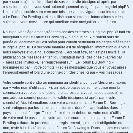
par « user-id ») et un identifiant de session invité (désigné ci-après par
« session-id »), qui vous sont automatiquement assignés par le logiciel phpBB.
Un troisième cookie sera créé une fois que vous naviguerez sur les sujets de
« Le Forum Du Bowling » et est utilisé pour stocker les informations sur les
sujets que vous avez lus, ce qui améliore votre navigation sur le forum.
Nous pouvons également créer des cookies externes au logiciel phpBB tout en
naviguant sur « Le Forum Du Bowling », bien que ceux-ci soient hors de
portée du document qui est prévu pour couvrir seulement les pages créées par
le logiciel phpBB. La seconde manière est de récupérer l’information que vous
nous envoyez et que nous collectons. Ceci peut être, et n’est pas limité à : la
publication de message en tant qu’utilisateur invité (désignée ci-après par
« messages invités »), l’enregistrement sur « Le Forum Du Bowling »
(désignée ici par « votre compte ») et les messages que vous envoyez après
l’enregistrement et lors d’une connexion (désignés ici par « vos messages »).
Votre compte contiendra au minimum un identifiant unique (désigné ci-après
par « votre nom d’utilisateur »), un mot de passe personnel utilisé pour la
connexion à votre compte (désigné ci-après par « votre mot de passe »), et
une adresse courriel personnelle valide (désignée ci-après par « votre
courriel »). Vos informations pour votre compte sur « Le Forum Du Bowling »
sont protégées par les lois de protection des données applicables dans le
pays qui nous héberge. Toute information en-dehors de votre nom d’utilisateur,
de votre mot de passe et de votre adresse courriel requise par « Le Forum Du
Bowling » durant la procédure d’enregistrement, qu’elle soit obligatoire ou
non, reste à la discrétion de « Le Forum Du Bowling ». Dans tous les cas, vous