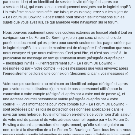
par « user-id ») et un identifiant de session invité (désigné ci-après par
« session-id »), qui vous sont automatiquement assignés par le logiciel phpBB.
Un troisième cookie sera créé une fois que vous naviguerez sur les sujets de
« Le Forum Du Bowling » et est utilisé pour stocker les informations sur les
sujets que vous avez lus, ce qui améliore votre navigation sur le forum.
Nous pouvons également créer des cookies externes au logiciel phpBB tout en
naviguant sur « Le Forum Du Bowling », bien que ceux-ci soient hors de
portée du document qui est prévu pour couvrir seulement les pages créées par
le logiciel phpBB. La seconde manière est de récupérer l’information que vous
nous envoyez et que nous collectons. Ceci peut être, et n’est pas limité à : la
publication de message en tant qu’utilisateur invité (désignée ci-après par
« messages invités »), l’enregistrement sur « Le Forum Du Bowling »
(désignée ici par « votre compte ») et les messages que vous envoyez après
l’enregistrement et lors d’une connexion (désignés ici par « vos messages »).
Votre compte contiendra au minimum un identifiant unique (désigné ci-après
par « votre nom d’utilisateur »), un mot de passe personnel utilisé pour la
connexion à votre compte (désigné ci-après par « votre mot de passe »), et
une adresse courriel personnelle valide (désignée ci-après par « votre
courriel »). Vos informations pour votre compte sur « Le Forum Du Bowling »
sont protégées par les lois de protection des données applicables dans le
pays qui nous héberge. Toute information en-dehors de votre nom d’utilisateur,
de votre mot de passe et de votre adresse courriel requise par « Le Forum Du
Bowling » durant la procédure d’enregistrement, qu’elle soit obligatoire ou
non, reste à la discrétion de « Le Forum Du Bowling ». Dans tous les cas, vous