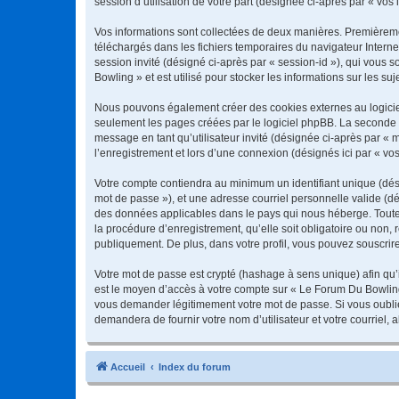
session d’utilisation de votre part (désignée ci-après par « vos 
Vos informations sont collectées de deux manières. Premièremen
téléchargés dans les fichiers temporaires du navigateur Internet
session invité (désigné ci-après par « session-id »), qui vous
Bowling » et est utilisé pour stocker les informations sur les su
Nous pouvons également créer des cookies externes au logiciel
seulement les pages créées par le logiciel phpBB. La seconde ma
message en tant qu’utilisateur invité (désignée ci-après par «
l’enregistrement et lors d’une connexion (désignés ici par « v
Votre compte contiendra au minimum un identifiant unique (dési
mot de passe »), et une adresse courriel personnelle valide (dé
des données applicables dans le pays qui nous héberge. Toute 
la procédure d’enregistrement, qu’elle soit obligatoire ou non,
publiquement. De plus, dans votre profil, vous pouvez souscrire
Votre mot de passe est crypté (hashage à sens unique) afin qu’i
est le moyen d’accès à votre compte sur « Le Forum Du Bowlin
vous demander légitimement votre mot de passe. Si vous oubliez
demandera de fournir votre nom d’utilisateur et votre courriel
Accueil
Index du forum