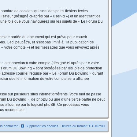
ombre de cookies, qui sont des petits fichiers textes
isateur (désigné ci-après par « user-id ») et un identifiant de
é une fois que vous naviguerez sur les sujets de « Le Forum Du
rs de portée du document qui est prévu pour couvrir
Ceci peut être, et n’est pas limité à : la publication de
par « votre compte ») et les messages que vous envoyez après
ur la connexion à votre compte (désigné ci-après par « votre
e Forum Du Bowling » sont protégées par les lois de protection
re adresse courriel requise par « Le Forum Du Bowling » durant
hoisir quelle information de votre compte sera affichée
se sur plusieurs sites Internet différents. Votre mot de passe
rum Du Bowling », de phpBB ou une d’une tierce partie ne peut
sse » fournie par le logiciel phpBB. Ce processus vous
ous reconnecter.
s contacter
Supprimer les cookies
Heures au format
UTC+02:00