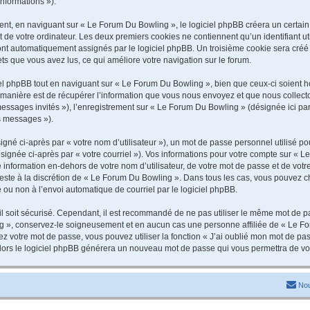
informations »).
t, en naviguant sur « Le Forum Du Bowling », le logiciel phpBB créera un certain n
 de votre ordinateur. Les deux premiers cookies ne contiennent qu’un identifiant util
 sont automatiquement assignés par le logiciel phpBB. Un troisième cookie sera cré
jets que vous avez lus, ce qui améliore votre navigation sur le forum.
 phpBB tout en naviguant sur « Le Forum Du Bowling », bien que ceux-ci soient ho
nière est de récupérer l’information que vous nous envoyez et que nous collectons. 
 messages invités »), l’enregistrement sur « Le Forum Du Bowling » (désignée ici 
os messages »).
gné ci-après par « votre nom d’utilisateur »), un mot de passe personnel utilisé po
signée ci-après par « votre courriel »). Vos informations pour votre compte sur « L
information en-dehors de votre nom d’utilisateur, de votre mot de passe et de vot
 reste à la discrétion de « Le Forum Du Bowling ». Dans tous les cas, vous pouvez c
 ou non à l’envoi automatique de courriel par le logiciel phpBB.
l soit sécurisé. Cependant, il est recommandé de ne pas utiliser le même mot de pas
g », conservez-le soigneusement et en aucun cas une personne affiliée de « Le Fo
 votre mot de passe, vous pouvez utiliser la fonction « J’ai oublié mon mot de pa
, alors le logiciel phpBB générera un nouveau mot de passe qui vous permettra de v
Nou