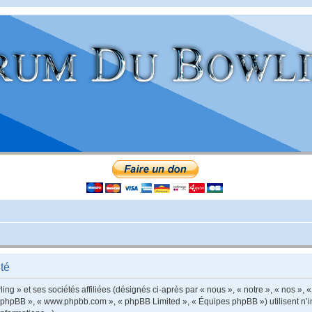
té
g » et ses sociétés affiliées (désignés ci-après par « nous », « notre », « nos », «
iel phpBB », « www.phpbb.com », « phpBB Limited », « Équipes phpBB ») utilisent n’