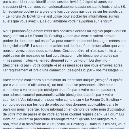
par « user-id ») et un identifiant de session invité (désigné ci-après par
« session-id »), qui vous sont automatiquement assignés par le logiciel phpBB.
Un troisième cookie sera créé une fois que vous naviguerez sur les sujets de
« Le Forum Du Bowling » et est utilisé pour stocker les informations sur les
sujets que vous avez lus, ce qui améliore votre navigation sur le forum.
Nous pouvons également créer des cookies externes au logiciel phpBB tout en
naviguant sur « Le Forum Du Bowling », bien que ceux-ci soient hors de
portée du document qui est prévu pour couvrir seulement les pages créées par
le logiciel phpBB. La seconde manière est de récupérer l’information que vous
nous envoyez et que nous collectons. Ceci peut être, et n’est pas limité à : la
publication de message en tant qu’utilisateur invité (désignée ci-après par
« messages invités »), l’enregistrement sur « Le Forum Du Bowling »
(désignée ici par « votre compte ») et les messages que vous envoyez après
l’enregistrement et lors d’une connexion (désignés ici par « vos messages »).
Votre compte contiendra au minimum un identifiant unique (désigné ci-après
par « votre nom d’utilisateur »), un mot de passe personnel utilisé pour la
connexion à votre compte (désigné ci-après par « votre mot de passe »), et
une adresse courriel personnelle valide (désignée ci-après par « votre
courriel »). Vos informations pour votre compte sur « Le Forum Du Bowling »
sont protégées par les lois de protection des données applicables dans le
pays qui nous héberge. Toute information en-dehors de votre nom d’utilisateur,
de votre mot de passe et de votre adresse courriel requise par « Le Forum Du
Bowling » durant la procédure d’enregistrement, qu’elle soit obligatoire ou
non, reste à la discrétion de « Le Forum Du Bowling ». Dans tous les cas, vous