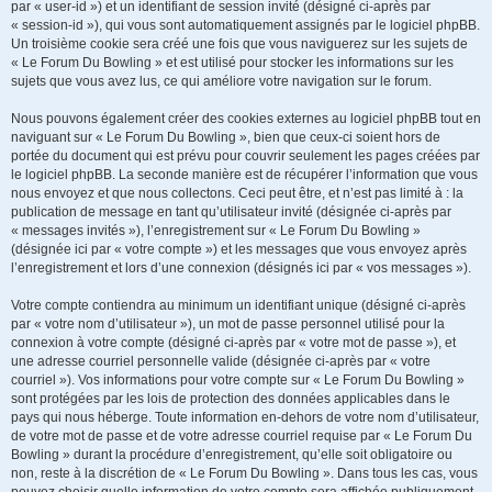
par « user-id ») et un identifiant de session invité (désigné ci-après par
« session-id »), qui vous sont automatiquement assignés par le logiciel phpBB.
Un troisième cookie sera créé une fois que vous naviguerez sur les sujets de
« Le Forum Du Bowling » et est utilisé pour stocker les informations sur les
sujets que vous avez lus, ce qui améliore votre navigation sur le forum.
Nous pouvons également créer des cookies externes au logiciel phpBB tout en
naviguant sur « Le Forum Du Bowling », bien que ceux-ci soient hors de
portée du document qui est prévu pour couvrir seulement les pages créées par
le logiciel phpBB. La seconde manière est de récupérer l’information que vous
nous envoyez et que nous collectons. Ceci peut être, et n’est pas limité à : la
publication de message en tant qu’utilisateur invité (désignée ci-après par
« messages invités »), l’enregistrement sur « Le Forum Du Bowling »
(désignée ici par « votre compte ») et les messages que vous envoyez après
l’enregistrement et lors d’une connexion (désignés ici par « vos messages »).
Votre compte contiendra au minimum un identifiant unique (désigné ci-après
par « votre nom d’utilisateur »), un mot de passe personnel utilisé pour la
connexion à votre compte (désigné ci-après par « votre mot de passe »), et
une adresse courriel personnelle valide (désignée ci-après par « votre
courriel »). Vos informations pour votre compte sur « Le Forum Du Bowling »
sont protégées par les lois de protection des données applicables dans le
pays qui nous héberge. Toute information en-dehors de votre nom d’utilisateur,
de votre mot de passe et de votre adresse courriel requise par « Le Forum Du
Bowling » durant la procédure d’enregistrement, qu’elle soit obligatoire ou
non, reste à la discrétion de « Le Forum Du Bowling ». Dans tous les cas, vous