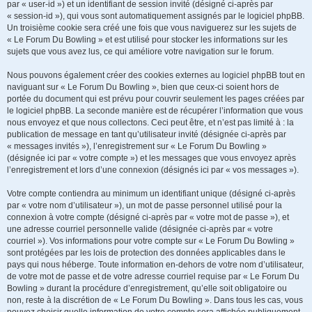
par « user-id ») et un identifiant de session invité (désigné ci-après par
« session-id »), qui vous sont automatiquement assignés par le logiciel phpBB.
Un troisième cookie sera créé une fois que vous naviguerez sur les sujets de
« Le Forum Du Bowling » et est utilisé pour stocker les informations sur les
sujets que vous avez lus, ce qui améliore votre navigation sur le forum.
Nous pouvons également créer des cookies externes au logiciel phpBB tout en
naviguant sur « Le Forum Du Bowling », bien que ceux-ci soient hors de
portée du document qui est prévu pour couvrir seulement les pages créées par
le logiciel phpBB. La seconde manière est de récupérer l’information que vous
nous envoyez et que nous collectons. Ceci peut être, et n’est pas limité à : la
publication de message en tant qu’utilisateur invité (désignée ci-après par
« messages invités »), l’enregistrement sur « Le Forum Du Bowling »
(désignée ici par « votre compte ») et les messages que vous envoyez après
l’enregistrement et lors d’une connexion (désignés ici par « vos messages »).
Votre compte contiendra au minimum un identifiant unique (désigné ci-après
par « votre nom d’utilisateur »), un mot de passe personnel utilisé pour la
connexion à votre compte (désigné ci-après par « votre mot de passe »), et
une adresse courriel personnelle valide (désignée ci-après par « votre
courriel »). Vos informations pour votre compte sur « Le Forum Du Bowling »
sont protégées par les lois de protection des données applicables dans le
pays qui nous héberge. Toute information en-dehors de votre nom d’utilisateur,
de votre mot de passe et de votre adresse courriel requise par « Le Forum Du
Bowling » durant la procédure d’enregistrement, qu’elle soit obligatoire ou
non, reste à la discrétion de « Le Forum Du Bowling ». Dans tous les cas, vous