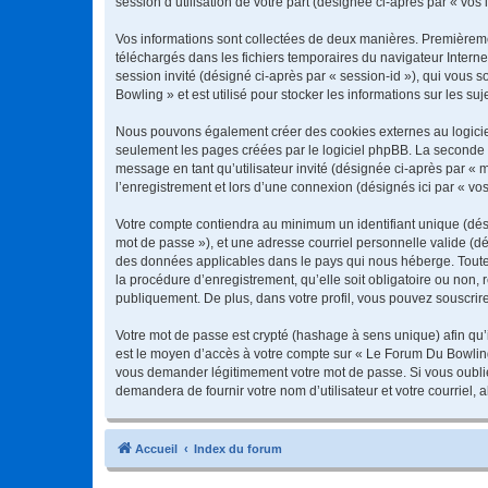
session d’utilisation de votre part (désignée ci-après par « vos 
Vos informations sont collectées de deux manières. Premièremen
téléchargés dans les fichiers temporaires du navigateur Internet
session invité (désigné ci-après par « session-id »), qui vous
Bowling » et est utilisé pour stocker les informations sur les su
Nous pouvons également créer des cookies externes au logiciel
seulement les pages créées par le logiciel phpBB. La seconde ma
message en tant qu’utilisateur invité (désignée ci-après par «
l’enregistrement et lors d’une connexion (désignés ici par « v
Votre compte contiendra au minimum un identifiant unique (dési
mot de passe »), et une adresse courriel personnelle valide (dé
des données applicables dans le pays qui nous héberge. Toute 
la procédure d’enregistrement, qu’elle soit obligatoire ou non,
publiquement. De plus, dans votre profil, vous pouvez souscrire
Votre mot de passe est crypté (hashage à sens unique) afin qu’i
est le moyen d’accès à votre compte sur « Le Forum Du Bowlin
vous demander légitimement votre mot de passe. Si vous oubliez
demandera de fournir votre nom d’utilisateur et votre courriel
Accueil
Index du forum