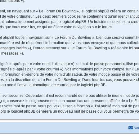
informations »).
t, en naviguant sur « Le Forum Du Bowling », le logiciel phpBB créera un certain n
 de votre ordinateur. Les deux premiers cookies ne contiennent qu’un identifiant util
 sont automatiquement assignés par le logiciel phpBB. Un troisième cookie sera cré
jets que vous avez lus, ce qui améliore votre navigation sur le forum.
 phpBB tout en naviguant sur « Le Forum Du Bowling », bien que ceux-ci soient ho
nière est de récupérer l’information que vous nous envoyez et que nous collectons. 
 messages invités »), l’enregistrement sur « Le Forum Du Bowling » (désignée ici 
os messages »).
gné ci-après par « votre nom d’utilisateur »), un mot de passe personnel utilisé po
signée ci-après par « votre courriel »). Vos informations pour votre compte sur « L
information en-dehors de votre nom d’utilisateur, de votre mot de passe et de vot
 reste à la discrétion de « Le Forum Du Bowling ». Dans tous les cas, vous pouvez c
 ou non à l’envoi automatique de courriel par le logiciel phpBB.
l soit sécurisé. Cependant, il est recommandé de ne pas utiliser le même mot de pas
g », conservez-le soigneusement et en aucun cas une personne affiliée de « Le Fo
 votre mot de passe, vous pouvez utiliser la fonction « J’ai oublié mon mot de pa
, alors le logiciel phpBB générera un nouveau mot de passe qui vous permettra de v
Nou