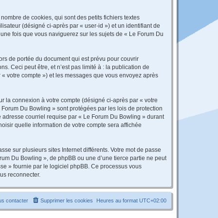
ombre de cookies, qui sont des petits fichiers textes
isateur (désigné ci-après par « user-id ») et un identifiant de
é une fois que vous naviguerez sur les sujets de « Le Forum Du
rs de portée du document qui est prévu pour couvrir
Ceci peut être, et n’est pas limité à : la publication de
par « votre compte ») et les messages que vous envoyez après
ur la connexion à votre compte (désigné ci-après par « votre
e Forum Du Bowling » sont protégées par les lois de protection
re adresse courriel requise par « Le Forum Du Bowling » durant
hoisir quelle information de votre compte sera affichée
se sur plusieurs sites Internet différents. Votre mot de passe
rum Du Bowling », de phpBB ou une d’une tierce partie ne peut
sse » fournie par le logiciel phpBB. Ce processus vous
ous reconnecter.
s contacter
Supprimer les cookies
Heures au format
UTC+02:00