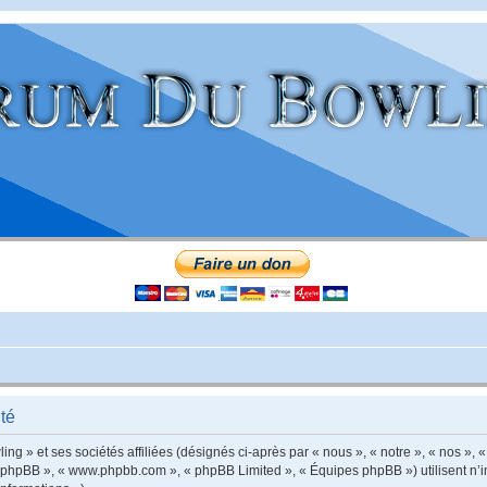
té
g » et ses sociétés affiliées (désignés ci-après par « nous », « notre », « nos », «
iel phpBB », « www.phpbb.com », « phpBB Limited », « Équipes phpBB ») utilisent n’