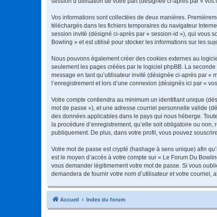
session d’utilisation de votre part (désignée ci-après par « vos 
Vos informations sont collectées de deux manières. Premièremen
téléchargés dans les fichiers temporaires du navigateur Internet
session invité (désigné ci-après par « session-id »), qui vous
Bowling » et est utilisé pour stocker les informations sur les su
Nous pouvons également créer des cookies externes au logiciel
seulement les pages créées par le logiciel phpBB. La seconde ma
message en tant qu’utilisateur invité (désignée ci-après par «
l’enregistrement et lors d’une connexion (désignés ici par « v
Votre compte contiendra au minimum un identifiant unique (dési
mot de passe »), et une adresse courriel personnelle valide (dé
des données applicables dans le pays qui nous héberge. Toute 
la procédure d’enregistrement, qu’elle soit obligatoire ou non,
publiquement. De plus, dans votre profil, vous pouvez souscrire
Votre mot de passe est crypté (hashage à sens unique) afin qu’i
est le moyen d’accès à votre compte sur « Le Forum Du Bowlin
vous demander légitimement votre mot de passe. Si vous oubliez
demandera de fournir votre nom d’utilisateur et votre courriel
Accueil
Index du forum