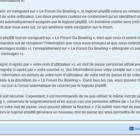
informations »).
t, en naviguant sur « Le Forum Du Bowling », le logiciel phpBB créera un certain n
 de votre ordinateur. Les deux premiers cookies ne contiennent qu’un identifiant util
 sont automatiquement assignés par le logiciel phpBB. Un troisième cookie sera cré
jets que vous avez lus, ce qui améliore votre navigation sur le forum.
 phpBB tout en naviguant sur « Le Forum Du Bowling », bien que ceux-ci soient ho
nière est de récupérer l’information que vous nous envoyez et que nous collectons. 
 messages invités »), l’enregistrement sur « Le Forum Du Bowling » (désignée ici 
os messages »).
gné ci-après par « votre nom d’utilisateur »), un mot de passe personnel utilisé po
signée ci-après par « votre courriel »). Vos informations pour votre compte sur « L
information en-dehors de votre nom d’utilisateur, de votre mot de passe et de vot
 reste à la discrétion de « Le Forum Du Bowling ». Dans tous les cas, vous pouvez c
 ou non à l’envoi automatique de courriel par le logiciel phpBB.
l soit sécurisé. Cependant, il est recommandé de ne pas utiliser le même mot de pas
g », conservez-le soigneusement et en aucun cas une personne affiliée de « Le Fo
 votre mot de passe, vous pouvez utiliser la fonction « J’ai oublié mon mot de pa
, alors le logiciel phpBB générera un nouveau mot de passe qui vous permettra de v
Nou