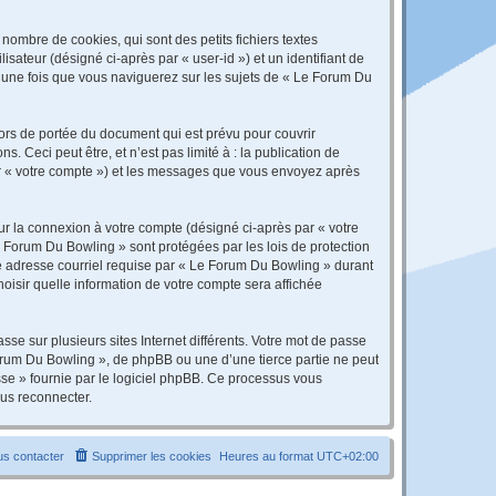
ombre de cookies, qui sont des petits fichiers textes
isateur (désigné ci-après par « user-id ») et un identifiant de
é une fois que vous naviguerez sur les sujets de « Le Forum Du
rs de portée du document qui est prévu pour couvrir
Ceci peut être, et n’est pas limité à : la publication de
par « votre compte ») et les messages que vous envoyez après
ur la connexion à votre compte (désigné ci-après par « votre
e Forum Du Bowling » sont protégées par les lois de protection
re adresse courriel requise par « Le Forum Du Bowling » durant
hoisir quelle information de votre compte sera affichée
se sur plusieurs sites Internet différents. Votre mot de passe
rum Du Bowling », de phpBB ou une d’une tierce partie ne peut
sse » fournie par le logiciel phpBB. Ce processus vous
ous reconnecter.
s contacter
Supprimer les cookies
Heures au format
UTC+02:00