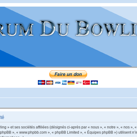
té
g » et ses sociétés affiliées (désignés ci-après par « nous », « notre », « nos », «
iel phpBB », « www.phpbb.com », « phpBB Limited », « Équipes phpBB ») utilisent n’