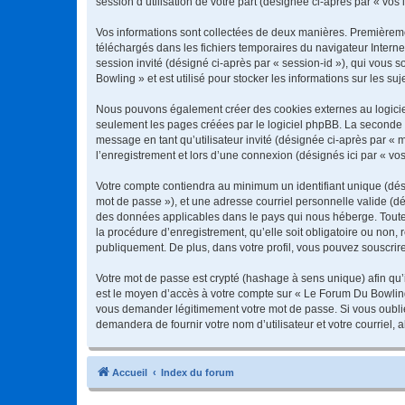
session d’utilisation de votre part (désignée ci-après par « vos 
Vos informations sont collectées de deux manières. Premièremen
téléchargés dans les fichiers temporaires du navigateur Internet
session invité (désigné ci-après par « session-id »), qui vous
Bowling » et est utilisé pour stocker les informations sur les su
Nous pouvons également créer des cookies externes au logiciel
seulement les pages créées par le logiciel phpBB. La seconde ma
message en tant qu’utilisateur invité (désignée ci-après par «
l’enregistrement et lors d’une connexion (désignés ici par « v
Votre compte contiendra au minimum un identifiant unique (dési
mot de passe »), et une adresse courriel personnelle valide (dé
des données applicables dans le pays qui nous héberge. Toute 
la procédure d’enregistrement, qu’elle soit obligatoire ou non,
publiquement. De plus, dans votre profil, vous pouvez souscrire
Votre mot de passe est crypté (hashage à sens unique) afin qu’i
est le moyen d’accès à votre compte sur « Le Forum Du Bowlin
vous demander légitimement votre mot de passe. Si vous oubliez
demandera de fournir votre nom d’utilisateur et votre courriel
Accueil
Index du forum