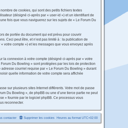
ombre de cookies, qui sont des petits fichiers textes
isateur (désigné ci-après par « user-id ») et un identifiant de
é une fois que vous naviguerez sur les sujets de « Le Forum Du
rs de portée du document qui est prévu pour couvrir
Ceci peut être, et n’est pas limité à : la publication de
par « votre compte ») et les messages que vous envoyez après
ur la connexion à votre compte (désigné ci-après par « votre
e Forum Du Bowling » sont protégées par les lois de protection
re adresse courriel requise par « Le Forum Du Bowling » durant
hoisir quelle information de votre compte sera affichée
se sur plusieurs sites Internet différents. Votre mot de passe
rum Du Bowling », de phpBB ou une d’une tierce partie ne peut
sse » fournie par le logiciel phpBB. Ce processus vous
ous reconnecter.
s contacter
Supprimer les cookies
Heures au format
UTC+02:00