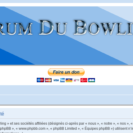
té
g » et ses sociétés affiliées (désignés ci-après par « nous », « notre », « nos », «
iel phpBB », « www.phpbb.com », « phpBB Limited », « Équipes phpBB ») utilisent n’