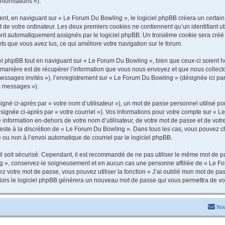
informations »).
t, en naviguant sur « Le Forum Du Bowling », le logiciel phpBB créera un certain n
 de votre ordinateur. Les deux premiers cookies ne contiennent qu’un identifiant util
 sont automatiquement assignés par le logiciel phpBB. Un troisième cookie sera cré
jets que vous avez lus, ce qui améliore votre navigation sur le forum.
 phpBB tout en naviguant sur « Le Forum Du Bowling », bien que ceux-ci soient ho
nière est de récupérer l’information que vous nous envoyez et que nous collectons. 
 messages invités »), l’enregistrement sur « Le Forum Du Bowling » (désignée ici 
os messages »).
gné ci-après par « votre nom d’utilisateur »), un mot de passe personnel utilisé po
signée ci-après par « votre courriel »). Vos informations pour votre compte sur « L
information en-dehors de votre nom d’utilisateur, de votre mot de passe et de vot
 reste à la discrétion de « Le Forum Du Bowling ». Dans tous les cas, vous pouvez c
 ou non à l’envoi automatique de courriel par le logiciel phpBB.
l soit sécurisé. Cependant, il est recommandé de ne pas utiliser le même mot de pas
g », conservez-le soigneusement et en aucun cas une personne affiliée de « Le Fo
 votre mot de passe, vous pouvez utiliser la fonction « J’ai oublié mon mot de pa
, alors le logiciel phpBB générera un nouveau mot de passe qui vous permettra de v
Nou