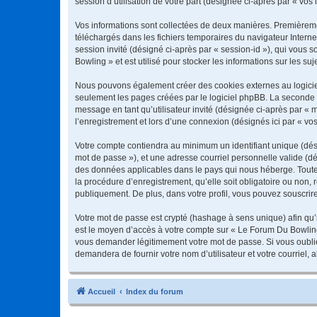
session d’utilisation de votre part (désignée ci-après par « vos 
Vos informations sont collectées de deux manières. Premièremen
téléchargés dans les fichiers temporaires du navigateur Internet
session invité (désigné ci-après par « session-id »), qui vous
Bowling » et est utilisé pour stocker les informations sur les su
Nous pouvons également créer des cookies externes au logiciel
seulement les pages créées par le logiciel phpBB. La seconde ma
message en tant qu’utilisateur invité (désignée ci-après par «
l’enregistrement et lors d’une connexion (désignés ici par « v
Votre compte contiendra au minimum un identifiant unique (dési
mot de passe »), et une adresse courriel personnelle valide (dé
des données applicables dans le pays qui nous héberge. Toute 
la procédure d’enregistrement, qu’elle soit obligatoire ou non,
publiquement. De plus, dans votre profil, vous pouvez souscrire
Votre mot de passe est crypté (hashage à sens unique) afin qu’i
est le moyen d’accès à votre compte sur « Le Forum Du Bowlin
vous demander légitimement votre mot de passe. Si vous oubliez
demandera de fournir votre nom d’utilisateur et votre courriel
Accueil
Index du forum