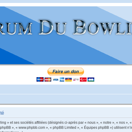
té
g » et ses sociétés affiliées (désignés ci-après par « nous », « notre », « nos », «
iel phpBB », « www.phpbb.com », « phpBB Limited », « Équipes phpBB ») utilisent n’