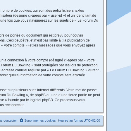
ombre de cookies, qui sont des petits fichiers textes
isateur (désigné ci-après par « user-id ») et un identifiant de
é une fois que vous naviguerez sur les sujets de « Le Forum Du
rs de portée du document qui est prévu pour couvrir
Ceci peut être, et n’est pas limité à : la publication de
par « votre compte ») et les messages que vous envoyez après
ur la connexion à votre compte (désigné ci-après par « votre
e Forum Du Bowling » sont protégées par les lois de protection
re adresse courriel requise par « Le Forum Du Bowling » durant
hoisir quelle information de votre compte sera affichée
se sur plusieurs sites Internet différents. Votre mot de passe
rum Du Bowling », de phpBB ou une d’une tierce partie ne peut
sse » fournie par le logiciel phpBB. Ce processus vous
ous reconnecter.
s contacter
Supprimer les cookies
Heures au format
UTC+02:00