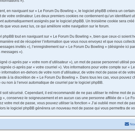
informations »).
t, en naviguant sur « Le Forum Du Bowling », le logiciel phpBB créera un certain n
 de votre ordinateur. Les deux premiers cookies ne contiennent qu’un identifiant util
 sont automatiquement assignés par le logiciel phpBB. Un troisième cookie sera cré
jets que vous avez lus, ce qui améliore votre navigation sur le forum.
 phpBB tout en naviguant sur « Le Forum Du Bowling », bien que ceux-ci soient ho
nière est de récupérer l’information que vous nous envoyez et que nous collectons. 
 messages invités »), l’enregistrement sur « Le Forum Du Bowling » (désignée ici 
os messages »).
gné ci-après par « votre nom d’utilisateur »), un mot de passe personnel utilisé po
signée ci-après par « votre courriel »). Vos informations pour votre compte sur « L
information en-dehors de votre nom d’utilisateur, de votre mot de passe et de vot
 reste à la discrétion de « Le Forum Du Bowling ». Dans tous les cas, vous pouvez c
 ou non à l’envoi automatique de courriel par le logiciel phpBB.
l soit sécurisé. Cependant, il est recommandé de ne pas utiliser le même mot de pas
g », conservez-le soigneusement et en aucun cas une personne affiliée de « Le Fo
 votre mot de passe, vous pouvez utiliser la fonction « J’ai oublié mon mot de pa
, alors le logiciel phpBB générera un nouveau mot de passe qui vous permettra de v
Nou