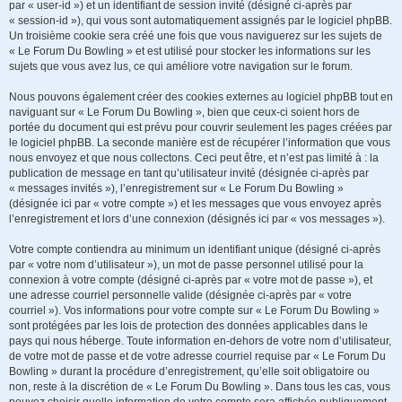
par « user-id ») et un identifiant de session invité (désigné ci-après par
« session-id »), qui vous sont automatiquement assignés par le logiciel phpBB.
Un troisième cookie sera créé une fois que vous naviguerez sur les sujets de
« Le Forum Du Bowling » et est utilisé pour stocker les informations sur les
sujets que vous avez lus, ce qui améliore votre navigation sur le forum.
Nous pouvons également créer des cookies externes au logiciel phpBB tout en
naviguant sur « Le Forum Du Bowling », bien que ceux-ci soient hors de
portée du document qui est prévu pour couvrir seulement les pages créées par
le logiciel phpBB. La seconde manière est de récupérer l’information que vous
nous envoyez et que nous collectons. Ceci peut être, et n’est pas limité à : la
publication de message en tant qu’utilisateur invité (désignée ci-après par
« messages invités »), l’enregistrement sur « Le Forum Du Bowling »
(désignée ici par « votre compte ») et les messages que vous envoyez après
l’enregistrement et lors d’une connexion (désignés ici par « vos messages »).
Votre compte contiendra au minimum un identifiant unique (désigné ci-après
par « votre nom d’utilisateur »), un mot de passe personnel utilisé pour la
connexion à votre compte (désigné ci-après par « votre mot de passe »), et
une adresse courriel personnelle valide (désignée ci-après par « votre
courriel »). Vos informations pour votre compte sur « Le Forum Du Bowling »
sont protégées par les lois de protection des données applicables dans le
pays qui nous héberge. Toute information en-dehors de votre nom d’utilisateur,
de votre mot de passe et de votre adresse courriel requise par « Le Forum Du
Bowling » durant la procédure d’enregistrement, qu’elle soit obligatoire ou
non, reste à la discrétion de « Le Forum Du Bowling ». Dans tous les cas, vous