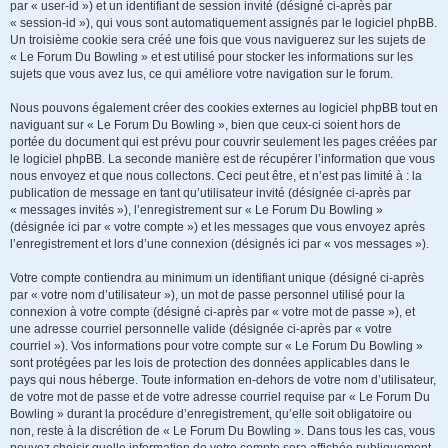
par « user-id ») et un identifiant de session invité (désigné ci-après par
« session-id »), qui vous sont automatiquement assignés par le logiciel phpBB.
Un troisième cookie sera créé une fois que vous naviguerez sur les sujets de
« Le Forum Du Bowling » et est utilisé pour stocker les informations sur les
sujets que vous avez lus, ce qui améliore votre navigation sur le forum.
Nous pouvons également créer des cookies externes au logiciel phpBB tout en
naviguant sur « Le Forum Du Bowling », bien que ceux-ci soient hors de
portée du document qui est prévu pour couvrir seulement les pages créées par
le logiciel phpBB. La seconde manière est de récupérer l’information que vous
nous envoyez et que nous collectons. Ceci peut être, et n’est pas limité à : la
publication de message en tant qu’utilisateur invité (désignée ci-après par
« messages invités »), l’enregistrement sur « Le Forum Du Bowling »
(désignée ici par « votre compte ») et les messages que vous envoyez après
l’enregistrement et lors d’une connexion (désignés ici par « vos messages »).
Votre compte contiendra au minimum un identifiant unique (désigné ci-après
par « votre nom d’utilisateur »), un mot de passe personnel utilisé pour la
connexion à votre compte (désigné ci-après par « votre mot de passe »), et
une adresse courriel personnelle valide (désignée ci-après par « votre
courriel »). Vos informations pour votre compte sur « Le Forum Du Bowling »
sont protégées par les lois de protection des données applicables dans le
pays qui nous héberge. Toute information en-dehors de votre nom d’utilisateur,
de votre mot de passe et de votre adresse courriel requise par « Le Forum Du
Bowling » durant la procédure d’enregistrement, qu’elle soit obligatoire ou
non, reste à la discrétion de « Le Forum Du Bowling ». Dans tous les cas, vous