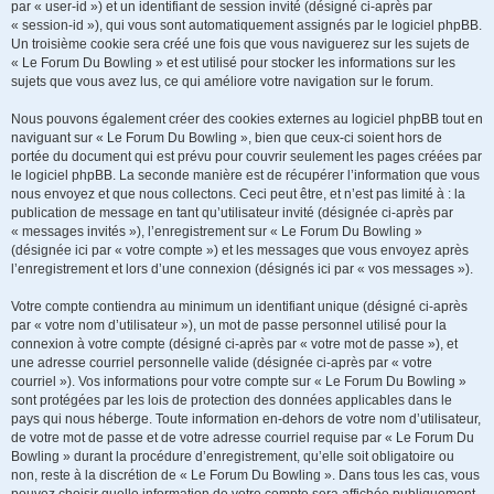
par « user-id ») et un identifiant de session invité (désigné ci-après par
« session-id »), qui vous sont automatiquement assignés par le logiciel phpBB.
Un troisième cookie sera créé une fois que vous naviguerez sur les sujets de
« Le Forum Du Bowling » et est utilisé pour stocker les informations sur les
sujets que vous avez lus, ce qui améliore votre navigation sur le forum.
Nous pouvons également créer des cookies externes au logiciel phpBB tout en
naviguant sur « Le Forum Du Bowling », bien que ceux-ci soient hors de
portée du document qui est prévu pour couvrir seulement les pages créées par
le logiciel phpBB. La seconde manière est de récupérer l’information que vous
nous envoyez et que nous collectons. Ceci peut être, et n’est pas limité à : la
publication de message en tant qu’utilisateur invité (désignée ci-après par
« messages invités »), l’enregistrement sur « Le Forum Du Bowling »
(désignée ici par « votre compte ») et les messages que vous envoyez après
l’enregistrement et lors d’une connexion (désignés ici par « vos messages »).
Votre compte contiendra au minimum un identifiant unique (désigné ci-après
par « votre nom d’utilisateur »), un mot de passe personnel utilisé pour la
connexion à votre compte (désigné ci-après par « votre mot de passe »), et
une adresse courriel personnelle valide (désignée ci-après par « votre
courriel »). Vos informations pour votre compte sur « Le Forum Du Bowling »
sont protégées par les lois de protection des données applicables dans le
pays qui nous héberge. Toute information en-dehors de votre nom d’utilisateur,
de votre mot de passe et de votre adresse courriel requise par « Le Forum Du
Bowling » durant la procédure d’enregistrement, qu’elle soit obligatoire ou
non, reste à la discrétion de « Le Forum Du Bowling ». Dans tous les cas, vous