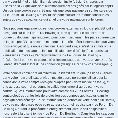
par « user-id ») et un identifiant de session invité (désigné ci-après par
« session-id »), qui vous sont automatiquement assignés par le logiciel phpBB.
Un troisième cookie sera créé une fois que vous naviguerez sur les sujets de
« Le Forum Du Bowling » et est utilisé pour stocker les informations sur les
sujets que vous avez lus, ce qui améliore votre navigation sur le forum.
Nous pouvons également créer des cookies externes au logiciel phpBB tout en
naviguant sur « Le Forum Du Bowling », bien que ceux-ci soient hors de
portée du document qui est prévu pour couvrir seulement les pages créées par
le logiciel phpBB. La seconde manière est de récupérer l’information que vous
nous envoyez et que nous collectons. Ceci peut être, et n’est pas limité à : la
publication de message en tant qu’utilisateur invité (désignée ci-après par
« messages invités »), l’enregistrement sur « Le Forum Du Bowling »
(désignée ici par « votre compte ») et les messages que vous envoyez après
l’enregistrement et lors d’une connexion (désignés ici par « vos messages »).
Votre compte contiendra au minimum un identifiant unique (désigné ci-après
par « votre nom d’utilisateur »), un mot de passe personnel utilisé pour la
connexion à votre compte (désigné ci-après par « votre mot de passe »), et
une adresse courriel personnelle valide (désignée ci-après par « votre
courriel »). Vos informations pour votre compte sur « Le Forum Du Bowling »
sont protégées par les lois de protection des données applicables dans le
pays qui nous héberge. Toute information en-dehors de votre nom d’utilisateur,
de votre mot de passe et de votre adresse courriel requise par « Le Forum Du
Bowling » durant la procédure d’enregistrement, qu’elle soit obligatoire ou
non, reste à la discrétion de « Le Forum Du Bowling ». Dans tous les cas, vous