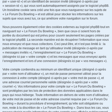
par « user-id ») et un identifiant de session invité (désigné ci-après par
« session-id »), qui vous sont automatiquement assignés par le logiciel phpBB.
Un troisième cookie sera créé une fois que vous naviguerez sur les sujets de
« Le Forum Du Bowling » et est utilisé pour stocker les informations sur les
sujets que vous avez lus, ce qui améliore votre navigation sur le forum.
Nous pouvons également créer des cookies externes au logiciel phpBB tout en
naviguant sur « Le Forum Du Bowling », bien que ceux-ci soient hors de
portée du document qui est prévu pour couvrir seulement les pages créées par
le logiciel phpBB. La seconde manière est de récupérer l’information que vous
nous envoyez et que nous collectons. Ceci peut être, et n’est pas limité à : la
publication de message en tant qu’utilisateur invité (désignée ci-après par
« messages invités »), l’enregistrement sur « Le Forum Du Bowling »
(désignée ici par « votre compte ») et les messages que vous envoyez après
l’enregistrement et lors d’une connexion (désignés ici par « vos messages »).
Votre compte contiendra au minimum un identifiant unique (désigné ci-après
par « votre nom d’utilisateur »), un mot de passe personnel utilisé pour la
connexion à votre compte (désigné ci-après par « votre mot de passe »), et
une adresse courriel personnelle valide (désignée ci-après par « votre
courriel »). Vos informations pour votre compte sur « Le Forum Du Bowling »
sont protégées par les lois de protection des données applicables dans le
pays qui nous héberge. Toute information en-dehors de votre nom d’utilisateur,
de votre mot de passe et de votre adresse courriel requise par « Le Forum Du
Bowling » durant la procédure d’enregistrement, qu’elle soit obligatoire ou
non, reste à la discrétion de « Le Forum Du Bowling ». Dans tous les cas, vous