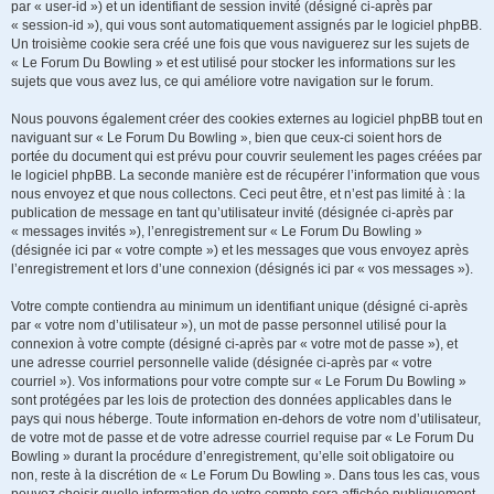
par « user-id ») et un identifiant de session invité (désigné ci-après par
« session-id »), qui vous sont automatiquement assignés par le logiciel phpBB.
Un troisième cookie sera créé une fois que vous naviguerez sur les sujets de
« Le Forum Du Bowling » et est utilisé pour stocker les informations sur les
sujets que vous avez lus, ce qui améliore votre navigation sur le forum.
Nous pouvons également créer des cookies externes au logiciel phpBB tout en
naviguant sur « Le Forum Du Bowling », bien que ceux-ci soient hors de
portée du document qui est prévu pour couvrir seulement les pages créées par
le logiciel phpBB. La seconde manière est de récupérer l’information que vous
nous envoyez et que nous collectons. Ceci peut être, et n’est pas limité à : la
publication de message en tant qu’utilisateur invité (désignée ci-après par
« messages invités »), l’enregistrement sur « Le Forum Du Bowling »
(désignée ici par « votre compte ») et les messages que vous envoyez après
l’enregistrement et lors d’une connexion (désignés ici par « vos messages »).
Votre compte contiendra au minimum un identifiant unique (désigné ci-après
par « votre nom d’utilisateur »), un mot de passe personnel utilisé pour la
connexion à votre compte (désigné ci-après par « votre mot de passe »), et
une adresse courriel personnelle valide (désignée ci-après par « votre
courriel »). Vos informations pour votre compte sur « Le Forum Du Bowling »
sont protégées par les lois de protection des données applicables dans le
pays qui nous héberge. Toute information en-dehors de votre nom d’utilisateur,
de votre mot de passe et de votre adresse courriel requise par « Le Forum Du
Bowling » durant la procédure d’enregistrement, qu’elle soit obligatoire ou
non, reste à la discrétion de « Le Forum Du Bowling ». Dans tous les cas, vous