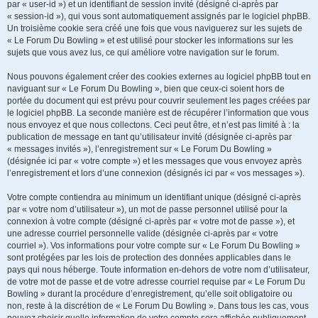
par « user-id ») et un identifiant de session invité (désigné ci-après par
« session-id »), qui vous sont automatiquement assignés par le logiciel phpBB.
Un troisième cookie sera créé une fois que vous naviguerez sur les sujets de
« Le Forum Du Bowling » et est utilisé pour stocker les informations sur les
sujets que vous avez lus, ce qui améliore votre navigation sur le forum.
Nous pouvons également créer des cookies externes au logiciel phpBB tout en
naviguant sur « Le Forum Du Bowling », bien que ceux-ci soient hors de
portée du document qui est prévu pour couvrir seulement les pages créées par
le logiciel phpBB. La seconde manière est de récupérer l’information que vous
nous envoyez et que nous collectons. Ceci peut être, et n’est pas limité à : la
publication de message en tant qu’utilisateur invité (désignée ci-après par
« messages invités »), l’enregistrement sur « Le Forum Du Bowling »
(désignée ici par « votre compte ») et les messages que vous envoyez après
l’enregistrement et lors d’une connexion (désignés ici par « vos messages »).
Votre compte contiendra au minimum un identifiant unique (désigné ci-après
par « votre nom d’utilisateur »), un mot de passe personnel utilisé pour la
connexion à votre compte (désigné ci-après par « votre mot de passe »), et
une adresse courriel personnelle valide (désignée ci-après par « votre
courriel »). Vos informations pour votre compte sur « Le Forum Du Bowling »
sont protégées par les lois de protection des données applicables dans le
pays qui nous héberge. Toute information en-dehors de votre nom d’utilisateur,
de votre mot de passe et de votre adresse courriel requise par « Le Forum Du
Bowling » durant la procédure d’enregistrement, qu’elle soit obligatoire ou
non, reste à la discrétion de « Le Forum Du Bowling ». Dans tous les cas, vous