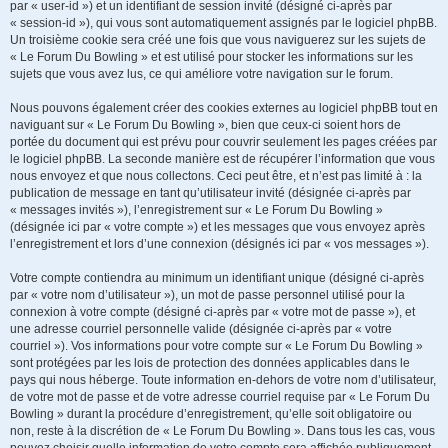
par « user-id ») et un identifiant de session invité (désigné ci-après par
« session-id »), qui vous sont automatiquement assignés par le logiciel phpBB.
Un troisième cookie sera créé une fois que vous naviguerez sur les sujets de
« Le Forum Du Bowling » et est utilisé pour stocker les informations sur les
sujets que vous avez lus, ce qui améliore votre navigation sur le forum.
Nous pouvons également créer des cookies externes au logiciel phpBB tout en
naviguant sur « Le Forum Du Bowling », bien que ceux-ci soient hors de
portée du document qui est prévu pour couvrir seulement les pages créées par
le logiciel phpBB. La seconde manière est de récupérer l’information que vous
nous envoyez et que nous collectons. Ceci peut être, et n’est pas limité à : la
publication de message en tant qu’utilisateur invité (désignée ci-après par
« messages invités »), l’enregistrement sur « Le Forum Du Bowling »
(désignée ici par « votre compte ») et les messages que vous envoyez après
l’enregistrement et lors d’une connexion (désignés ici par « vos messages »).
Votre compte contiendra au minimum un identifiant unique (désigné ci-après
par « votre nom d’utilisateur »), un mot de passe personnel utilisé pour la
connexion à votre compte (désigné ci-après par « votre mot de passe »), et
une adresse courriel personnelle valide (désignée ci-après par « votre
courriel »). Vos informations pour votre compte sur « Le Forum Du Bowling »
sont protégées par les lois de protection des données applicables dans le
pays qui nous héberge. Toute information en-dehors de votre nom d’utilisateur,
de votre mot de passe et de votre adresse courriel requise par « Le Forum Du
Bowling » durant la procédure d’enregistrement, qu’elle soit obligatoire ou
non, reste à la discrétion de « Le Forum Du Bowling ». Dans tous les cas, vous