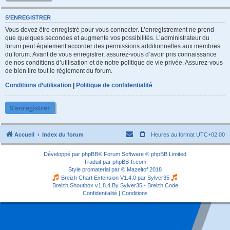
S’ENREGISTRER
Vous devez être enregistré pour vous connecter. L’enregistrement ne prend
que quelques secondes et augmente vos possibilités. L’administrateur du
forum peut également accorder des permissions additionnelles aux membres
du forum. Avant de vous enregistrer, assurez-vous d’avoir pris connaissance
de nos conditions d’utilisation et de notre politique de vie privée. Assurez-vous
de bien lire tout le règlement du forum.
Conditions d’utilisation
|
Politique de confidentialité
S’enregistrer
Accueil
Index du forum
Heures au format
UTC+02:00
Développé par
phpBB
® Forum Software © phpBB Limited
Traduit par
phpBB-fr.com
Style
promaterial
par ©
Mazeltof
2018
Breizh Chart Extension V1.4.0 par
Sylver35
Breizh Shoutbox v1.8.4
By Sylver35 - Breizh Code
Confidentialité
|
Conditions