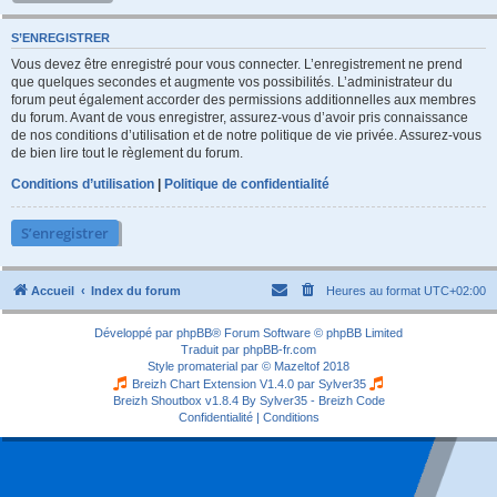
S’ENREGISTRER
Vous devez être enregistré pour vous connecter. L’enregistrement ne prend
que quelques secondes et augmente vos possibilités. L’administrateur du
forum peut également accorder des permissions additionnelles aux membres
du forum. Avant de vous enregistrer, assurez-vous d’avoir pris connaissance
de nos conditions d’utilisation et de notre politique de vie privée. Assurez-vous
de bien lire tout le règlement du forum.
Conditions d’utilisation
|
Politique de confidentialité
S’enregistrer
Accueil
Index du forum
Heures au format
UTC+02:00
Développé par
phpBB
® Forum Software © phpBB Limited
Traduit par
phpBB-fr.com
Style
promaterial
par ©
Mazeltof
2018
Breizh Chart Extension V1.4.0 par
Sylver35
Breizh Shoutbox v1.8.4
By Sylver35 - Breizh Code
Confidentialité
|
Conditions