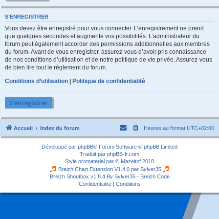
S’ENREGISTRER
Vous devez être enregistré pour vous connecter. L’enregistrement ne prend
que quelques secondes et augmente vos possibilités. L’administrateur du
forum peut également accorder des permissions additionnelles aux membres
du forum. Avant de vous enregistrer, assurez-vous d’avoir pris connaissance
de nos conditions d’utilisation et de notre politique de vie privée. Assurez-vous
de bien lire tout le règlement du forum.
Conditions d’utilisation
|
Politique de confidentialité
S’enregistrer
Accueil
Index du forum
Heures au format
UTC+02:00
Développé par
phpBB
® Forum Software © phpBB Limited
Traduit par
phpBB-fr.com
Style
promaterial
par ©
Mazeltof
2018
Breizh Chart Extension V1.4.0 par
Sylver35
Breizh Shoutbox v1.8.4
By Sylver35 - Breizh Code
Confidentialité
|
Conditions